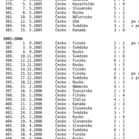
 379.    5. 5.2005      Česko - Kazachstán         1 : 0      
 380.    7. 5.2005      Česko - Slovensko          5 : 1      
 381.    8. 5.2005      Česko - Rusko              1 : 2      
 382.   10. 5.2005      Česko - Bělorusko          5 : 1      
 383.   12. 5.2005      Česko - USA                3 : 2   po 
 384.   14. 5.2005      Česko - Švédsko            3 : 2   v p
 385.   15. 5.2005      Česko - Kanada             3 : 0      
2005-2006
 386.    1. 9.2005      Česko - Finsko             2 : 1   po s
 387.    3. 9.2005      Česko - Švédsko            3 : 5       
 388.    4. 9.2005      Česko - Rusko              1 : 2       
 389.   10.11.2005      Česko - Švédsko            3 : 6       
 390.   12.11.2005      Česko - Finsko             6 : 2       
 391.   13.11.2005      Česko - Rusko              3 : 5       
 392.   14.12.2005      Česko - Finsko             4 : 1       
 393.   15.12.2005      Česko - Finsko             2 : 3   po s
 394.   17.12.2005      Česko - Švédsko            0 : 1   v pr
 395.   18.12.2005      Česko - Rusko              1 : 3       
 396.   15. 2.2006      Česko - Německo            4 : 1      
 397.   16. 2.2006      Česko - Švýcarsko          2 : 3      
 398.   18. 2.2006      Česko - Finsko             2 : 4      
 399.   19. 2.2006      Česko - Itálie             4 : 1      
 400.   21. 2.2006      Česko - Kanada             2 : 3      
 401.   22. 2.2006      Česko - Slovensko          3 : 1      
 402.   24. 2.2006      Česko - Švédsko            3 : 7      
 403.   25. 2.2006      Česko - Rusko              3 : 0      
 404.   19. 4.2006      Česko - Slovensko          2 : 1       
 405.   20. 4.2006      Česko - Slovensko          2 : 2       
 406.   26. 4.2006      Česko - Švédsko            0 : 3       
 407.   28. 4.2006      Česko - Finsko             1 : 5       
 408.   29. 4.2006      Česko - Rusko              5 : 7       