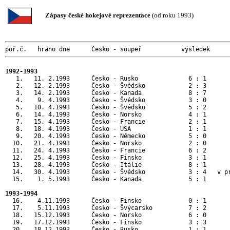
Zápasy české hokejové reprezentace
(od roku 1993)
poř.č.   hráno dne      Česko - soupeř           výsledek     
1992-1993
   1.   11. 2.1993      Česko - Rusko              6 : 1       
   2.   12. 2.1993      Česko - Švédsko            2 : 3       
   3.   14. 2.1993      Česko - Kanada             8 : 7       
   4.    9. 4.1993      Česko - Švédsko            3 : 0       
   5.   10. 4.1993      Česko - Švédsko            5 : 2       
   6.   14. 4.1993      Česko - Norsko             4 : 1       
   7.   15. 4.1993      Česko - Francie            2 : 1       
   8.   18. 4.1993      Česko - USA                1 : 1      
   9.   20. 4.1993      Česko - Německo            5 : 0      
  10.   21. 4.1993      Česko - Norsko             2 : 0      
  11.   24. 4.1993      Česko - Francie            6 : 2      
  12.   25. 4.1993      Česko - Finsko             3 : 1      
  13.   28. 4.1993      Česko - Itálie             8 : 1      
  14.   30. 4.1993      Česko - Švédsko            3 : 4   v p
  15.    1. 5.1993      Česko - Kanada             5 : 1      
1993-1994
  16.    4.11.1993      Česko - Finsko             0 : 1       
  17.    5.11.1993      Česko - Švýcarsko          7 : 2       
  18.   15.12.1993      Česko - Norsko             6 : 0       
  19.   17.12.1993      Česko - Finsko             3 : 3       
  20.   18.12.1993      Česko - Rusko              1 : 1       