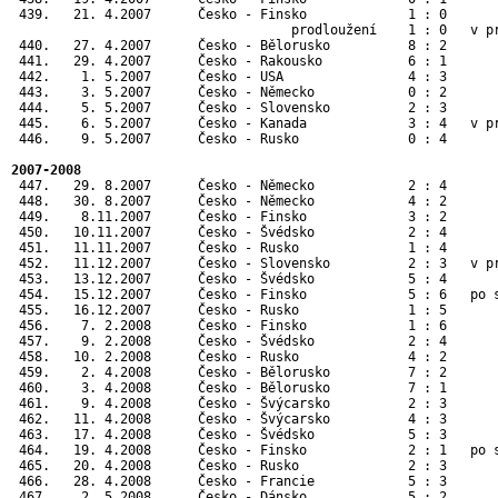
 439.   21. 4.2007      Česko - Finsko             1 : 0       
                                    prodloužení    1 : 0   v pr
 440.   27. 4.2007      Česko - Bělorusko          8 : 2      
 441.   29. 4.2007      Česko - Rakousko           6 : 1      
 442.    1. 5.2007      Česko - USA                4 : 3      
 443.    3. 5.2007      Česko - Německo            0 : 2      
 444.    5. 5.2007      Česko - Slovensko          2 : 3      
 445.    6. 5.2007      Česko - Kanada             3 : 4   v p
 446.    9. 5.2007      Česko - Rusko              0 : 4      
2007-2008
 447.   29. 8.2007      Česko - Německo            2 : 4       
 448.   30. 8.2007      Česko - Německo            4 : 2       
 449.    8.11.2007      Česko - Finsko             3 : 2       
 450.   10.11.2007      Česko - Švédsko            2 : 4       
 451.   11.11.2007      Česko - Rusko              1 : 4       
 452.   11.12.2007      Česko - Slovensko          2 : 3   v pr
 453.   13.12.2007      Česko - Švédsko            5 : 4       
 454.   15.12.2007      Česko - Finsko             5 : 6   po s
 455.   16.12.2007      Česko - Rusko              1 : 5       
 456.    7. 2.2008      Česko - Finsko             1 : 6       
 457.    9. 2.2008      Česko - Švédsko            2 : 4       
 458.   10. 2.2008      Česko - Rusko              4 : 2       
 459.    2. 4.2008      Česko - Bělorusko          7 : 2       
 460.    3. 4.2008      Česko - Bělorusko          7 : 1       
 461.    9. 4.2008      Česko - Švýcarsko          2 : 3       
 462.   11. 4.2008      Česko - Švýcarsko          4 : 3       
 463.   17. 4.2008      Česko - Švédsko            5 : 3       
 464.   19. 4.2008      Česko - Finsko             2 : 1   po s
 465.   20. 4.2008      Česko - Rusko              2 : 3       
 466.   28. 4.2008      Česko - Francie            5 : 3       
 467.    2. 5.2008      Česko - Dánsko             5 : 2      