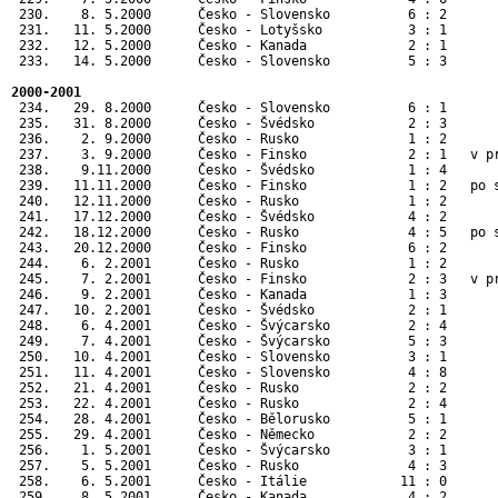
 230.    8. 5.2000      Česko - Slovensko          6 : 2      
 231.   11. 5.2000      Česko - Lotyšsko           3 : 1      
 232.   12. 5.2000      Česko - Kanada             2 : 1      
 233.   14. 5.2000      Česko - Slovensko          5 : 3      
2000-2001
 234.   29. 8.2000      Česko - Slovensko          6 : 1       
 235.   31. 8.2000      Česko - Švédsko            2 : 3       
 236.    2. 9.2000      Česko - Rusko              1 : 2       
 237.    3. 9.2000      Česko - Finsko             2 : 1   v pr
 238.    9.11.2000      Česko - Švédsko            1 : 4       
 239.   11.11.2000      Česko - Finsko             1 : 2   po s
 240.   12.11.2000      Česko - Rusko              1 : 2       
 241.   17.12.2000      Česko - Švédsko            4 : 2       
 242.   18.12.2000      Česko - Rusko              4 : 5   po s
 243.   20.12.2000      Česko - Finsko             6 : 2       
 244.    6. 2.2001      Česko - Rusko              1 : 2       
 245.    7. 2.2001      Česko - Finsko             2 : 3   v pr
 246.    9. 2.2001      Česko - Kanada             1 : 3       
 247.   10. 2.2001      Česko - Švédsko            2 : 1       
 248.    6. 4.2001      Česko - Švýcarsko          2 : 4       
 249.    7. 4.2001      Česko - Švýcarsko          5 : 3       
 250.   10. 4.2001      Česko - Slovensko          3 : 1       
 251.   11. 4.2001      Česko - Slovensko          4 : 8       
 252.   21. 4.2001      Česko - Rusko              2 : 2       
 253.   22. 4.2001      Česko - Rusko              2 : 4       
 254.   28. 4.2001      Česko - Bělorusko          5 : 1      
 255.   29. 4.2001      Česko - Německo            2 : 2      
 256.    1. 5.2001      Česko - Švýcarsko          3 : 1      
 257.    5. 5.2001      Česko - Rusko              4 : 3      
 258.    6. 5.2001      Česko - Itálie            11 : 0      
 259.    8. 5.2001      Česko - Kanada             4 : 2      