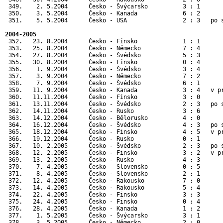
 349.    2. 5.2004      Česko - Švýcarsko          3 : 1      
 350.    3. 5.2004      Česko - Kanada             6 : 2      
 351.    5. 5.2004      Česko - USA                2 : 3   po 
2004-2005
 352.   23. 8.2004      Česko - Finsko             1 : 1       
 353.   25. 8.2004      Česko - Německo            7 : 4       
 354.   27. 8.2004      Česko - Švédsko            5 : 3       
 355.   30. 8.2004      Česko - Finsko             0 : 4      
 356.    1. 9.2004      Česko - Švédsko            3 : 4      
 357.    3. 9.2004      Česko - Německo            7 : 2      
 358.    7. 9.2004      Česko - Švédsko            6 : 1      
 359.   11. 9.2004      Česko - Kanada             3 : 4   v p
 360.   11.11.2004      Česko - Finsko             3 : 0       
 361.   13.11.2004      Česko - Švédsko            2 : 3   po s
 362.   14.11.2004      Česko - Rusko              3 : 6       
 363.   14.12.2004      Česko - Bělorusko          4 : 0       
 364.   16.12.2004      Česko - Švédsko            4 : 3   po s
 365.   18.12.2004      Česko - Finsko             4 : 5   v pr
 366.   19.12.2004      Česko - Rusko              0 : 1       
 367.   10. 2.2005      Česko - Švédsko            2 : 3   po s
 368.   12. 2.2005      Česko - Finsko             3 : 2   v pr
 369.   13. 2.2005      Česko - Rusko              4 : 3       
 370.    7. 4.2005      Česko - Slovensko          0 : 5       
 371.    8. 4.2005      Česko - Slovensko          2 : 1       
 372.   12. 4.2005      Česko - Rakousko           7 : 0       
 373.   14. 4.2005      Česko - Rakousko           5 : 4       
 374.   22. 4.2005      Česko - Finsko             3 : 3       
 375.   24. 4.2005      Česko - Finsko             0 : 4       
 376.   28. 4.2005      Česko - Kanada             1 : 2       
 377.    1. 5.2005      Česko - Švýcarsko          3 : 1      
 378.    3. 5.2005      Česko - Německo            2 : 0      