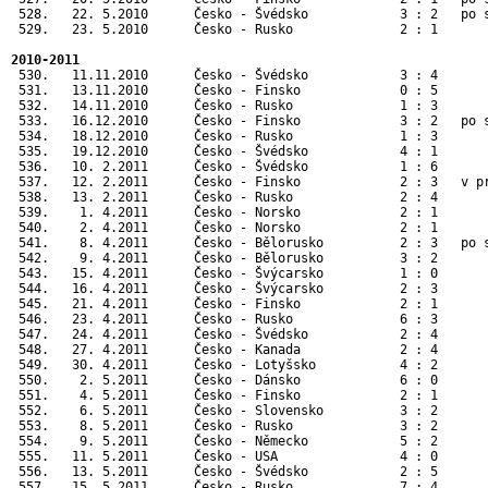
 528.   22. 5.2010      Česko - Švédsko            3 : 2   po 
 529.   23. 5.2010      Česko - Rusko              2 : 1      
2010-2011
 530.   11.11.2010      Česko - Švédsko            3 : 4       
 531.   13.11.2010      Česko - Finsko             0 : 5       
 532.   14.11.2010      Česko - Rusko              1 : 3       
 533.   16.12.2010      Česko - Finsko             3 : 2   po s
 534.   18.12.2010      Česko - Rusko              1 : 3       
 535.   19.12.2010      Česko - Švédsko            4 : 1       
 536.   10. 2.2011      Česko - Švédsko            1 : 6       
 537.   12. 2.2011      Česko - Finsko             2 : 3   v pr
 538.   13. 2.2011      Česko - Rusko              2 : 4       
 539.    1. 4.2011      Česko - Norsko             2 : 1       
 540.    2. 4.2011      Česko - Norsko             2 : 1       
 541.    8. 4.2011      Česko - Bělorusko          2 : 3   po s
 542.    9. 4.2011      Česko - Bělorusko          3 : 2       
 543.   15. 4.2011      Česko - Švýcarsko          1 : 0       
 544.   16. 4.2011      Česko - Švýcarsko          2 : 3       
 545.   21. 4.2011      Česko - Finsko             2 : 1       
 546.   23. 4.2011      Česko - Rusko              6 : 3       
 547.   24. 4.2011      Česko - Švédsko            2 : 4       
 548.   27. 4.2011      Česko - Kanada             2 : 4       
 549.   30. 4.2011      Česko - Lotyšsko           4 : 2      
 550.    2. 5.2011      Česko - Dánsko             6 : 0      
 551.    4. 5.2011      Česko - Finsko             2 : 1      
 552.    6. 5.2011      Česko - Slovensko          3 : 2      
 553.    8. 5.2011      Česko - Rusko              3 : 2      
 554.    9. 5.2011      Česko - Německo            5 : 2      
 555.   11. 5.2011      Česko - USA                4 : 0      
 556.   13. 5.2011      Česko - Švédsko            2 : 5      
 557.   15. 5.2011      Česko - Rusko              7 : 4      