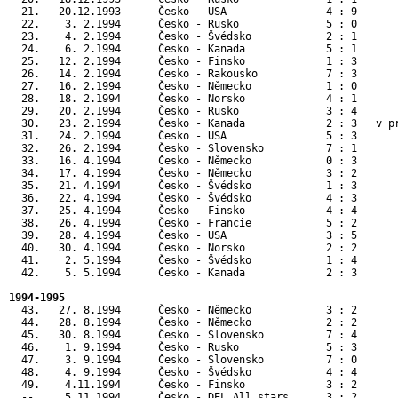
  21.   20.12.1993      Česko - USA                4 : 9       
  22.    3. 2.1994      Česko - Rusko              5 : 0       
  23.    4. 2.1994      Česko - Švédsko            2 : 1       
  24.    6. 2.1994      Česko - Kanada             5 : 1       
  25.   12. 2.1994      Česko - Finsko             1 : 3      
  26.   14. 2.1994      Česko - Rakousko           7 : 3      
  27.   16. 2.1994      Česko - Německo            1 : 0      
  28.   18. 2.1994      Česko - Norsko             4 : 1      
  29.   20. 2.1994      Česko - Rusko              3 : 4      
  30.   23. 2.1994      Česko - Kanada             2 : 3   v p
  31.   24. 2.1994      Česko - USA                5 : 3      
  32.   26. 2.1994      Česko - Slovensko          7 : 1      
  33.   16. 4.1994      Česko - Německo            0 : 3       
  34.   17. 4.1994      Česko - Německo            3 : 2       
  35.   21. 4.1994      Česko - Švédsko            1 : 3       
  36.   22. 4.1994      Česko - Švédsko            4 : 3       
  37.   25. 4.1994      Česko - Finsko             4 : 4      
  38.   26. 4.1994      Česko - Francie            5 : 2      
  39.   28. 4.1994      Česko - USA                3 : 5      
  40.   30. 4.1994      Česko - Norsko             2 : 2      
  41.    2. 5.1994      Česko - Švédsko            1 : 4      
  42.    5. 5.1994      Česko - Kanada             2 : 3      
1994-1995
  43.   27. 8.1994      Česko - Německo            3 : 2       
  44.   28. 8.1994      Česko - Německo            2 : 2       
  45.   30. 8.1994      Česko - Slovensko          7 : 4       
  46.    1. 9.1994      Česko - Rusko              5 : 3       
  47.    3. 9.1994      Česko - Slovensko          7 : 0       
  48.    4. 9.1994      Česko - Švédsko            4 : 4       
  49.    4.11.1994      Česko - Finsko             3 : 2       
  --     5.11.1994      Česko - DEL All stars      3 : 2       