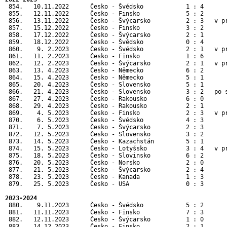
 854.   10.11.2022      Česko - Švédsko            1 : 4       
 855.   12.11.2022      Česko - Finsko             5 : 2       
 856.   13.11.2022      Česko - Švýcarsko          2 : 3   v pr
 857.   15.12.2022      Česko - Finsko             3 : 2       
 858.   17.12.2022      Česko - Švýcarsko          2 : 1       
 859.   18.12.2022      Česko - Švédsko            0 : 4       
 860.    9. 2.2023      Česko - Švédsko            2 : 1   v pr
 861.   11. 2.2023      Česko - Finsko             1 : 6       
 862.   12. 2.2023      Česko - Švýcarsko          2 : 1   v pr
 863.   13. 4.2023      Česko - Německo            6 : 2       
 864.   15. 4.2023      Česko - Německo            5 : 1       
 865.   20. 4.2023      Česko - Slovensko          5 : 1       
 866.   21. 4.2023      Česko - Slovensko          3 : 2   po s
 867.   27. 4.2023      Česko - Rakousko           6 : 0       
 868.   29. 4.2023      Česko - Rakousko           2 : 1       
 869.    4. 5.2023      Česko - Finsko             2 : 3   v pr
 870.    6. 5.2023      Česko - Švédsko            4 : 3       
 871.    7. 5.2023      Česko - Švýcarsko          2 : 3       
 872.   12. 5.2023      Česko - Slovensko          3 : 2      
 873.   14. 5.2023      Česko - Kazachstán         5 : 1      
 874.   15. 5.2023      Česko - Lotyšsko           3 : 4   v p
 875.   18. 5.2023      Česko - Slovinsko          6 : 2      
 876.   20. 5.2023      Česko - Norsko             2 : 0      
 877.   21. 5.2023      Česko - Švýcarsko          2 : 4      
 878.   23. 5.2023      Česko - Kanada             1 : 3      
 879.   25. 5.2023      Česko - USA                0 : 3      
2023-2024
 880.    9.11.2023      Česko - Švédsko            5 : 2       
 881.   11.11.2023      Česko - Finsko             7 : 3       
 882.   12.11.2023      Česko - Švýcarsko          1 : 0       
 883.   14.12.2023      Česko - Finsko             2 : 1       