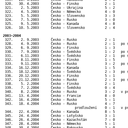
 320.   30. 4.2003      Česko - Finsko             2 : 1      
 321.    2. 5.2003      Česko - Ukrajina           5 : 2      
 322.    4. 5.2003      Česko - Německo            4 : 0      
 323.    5. 5.2003      Česko - Slovensko          3 : 3      
 324.    7. 5.2003      Česko - Rusko              3 : 0      
 325.    9. 5.2003      Česko - Kanada             4 : 8      
 326.   10. 5.2003      Česko - Slovensko          2 : 4      
2003-2004
 327.    2. 9.2003      Česko - Rusko              2 : 1       
 328.    4. 9.2003      Česko - Rusko              2 : 1   po s
 329.    6. 9.2003      Česko - Finsko             1 : 3       
 330.    7. 9.2003      Česko - Švédsko            1 : 2   po s
 331.    6.11.2003      Česko - Švédsko            2 : 1   po s
 332.    8.11.2003      Česko - Finsko             1 : 5       
 333.    9.11.2003      Česko - Rusko              3 : 2   po s
 334.   16.12.2003      Česko - Kanada             1 : 5       
 335.   18.12.2003      Česko - Švédsko            2 : 3   po s
 336.   20.12.2003      Česko - Finsko             5 : 1       
 337.   21.12.2003      Česko - Rusko              2 : 3   po s
 338.    5. 2.2004      Česko - Finsko             2 : 1       
 339.    7. 2.2004      Česko - Švédsko            0 : 4       
 340.    8. 2.2004      Česko - Rusko              3 : 2   v pr
 341.   13. 4.2004      Česko - Francie            8 : 0       
 342.   16. 4.2004      Česko - Rusko              5 : 1       
 343.   18. 4.2004      Česko - Rusko              4 : 7       
                                    prodloužení    0 : 1   v pr
 344.   22. 4.2004      Česko - Kanada             8 : 5       
 345.   24. 4.2004      Česko - Lotyšsko           3 : 1      
 346.   26. 4.2004      Česko - Kazachstán         7 : 0      
 347.   28. 4.2004      Česko - Německo            5 : 1      
 348.   30. 4.2004      Česko - Rakousko           2 : 0      