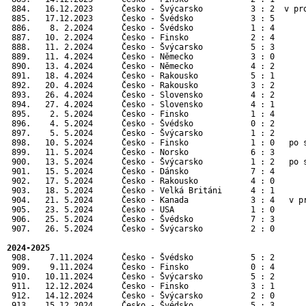
 884.   16.12.2023      Česko - Švýcarsko          3 : 2  v pro
 885.   17.12.2023      Česko - Švédsko            3 : 5       
 886.    8. 2.2024      Česko - Švédsko            1 : 4       
 887.   10. 2.2024      Česko - Finsko             2 : 4       
 888.   11. 2.2024      Česko - Švýcarsko          5 : 3       
 889.   11. 4.2024      Česko - Německo            3 : 0       
 890.   13. 4.2024      Česko - Německo            4 : 2       
 891.   18. 4.2024      Česko - Rakousko           5 : 1       
 892.   20. 4.2024      Česko - Rakousko           3 : 2       
 893.   26. 4.2024      Česko - Slovensko          4 : 2       
 894.   27. 4.2024      Česko - Slovensko          4 : 1       
 895.    2. 5.2024      Česko - Finsko             1 : 4       
 896.    4. 5.2024      Česko - Švédsko            0 : 2       
 897.    5. 5.2024      Česko - Švýcarsko          1 : 2       
 898.   10. 5.2024      Česko - Finsko             1 : 0   po 
 899.   11. 5.2024      Česko - Norsko             6 : 3      
 900.   13. 5.2024      Česko - Švýcarsko          1 : 2   po 
 901.   15. 5.2024      Česko - Dánsko             7 : 4      
 902.   17. 5.2024      Česko - Rakousko           4 : 0      
 903.   18. 5.2024      Česko - Velká Británi      4 : 1      
 904.   21. 5.2024      Česko - Kanada             3 : 4   v p
 905.   23. 5.2024      Česko - USA                1 : 0      
 906.   25. 5.2024      Česko - Švédsko            7 : 3      
 907.   26. 5.2024      Česko - Švýcarsko          2 : 0      
2024-2025
 908.    7.11.2024      Česko - Švédsko            5 : 2       
 909.    9.11.2024      Česko - Finsko             0 : 4       
 910.   10.11.2024      Česko - Švýcarsko          5 : 2       
 911.   12.12.2024      Česko - Finsko             3 : 1       
 912.   14.12.2024      Česko - Švýcarsko          2 : 0       
 913.   15.12.2024      Česko - Švédsko            5 : 3       