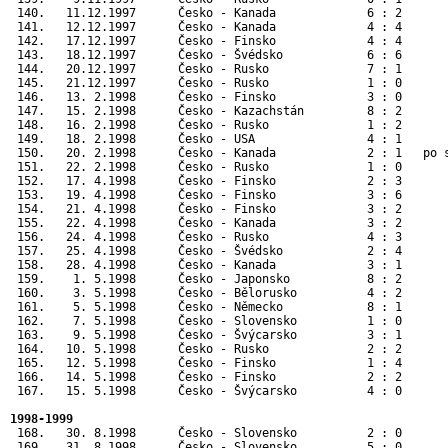
 140.   11.12.1997      Česko - Kanada             6 : 2       
 141.   12.12.1997      Česko - Kanada             4 : 4       
 142.   17.12.1997      Česko - Finsko             4 : 4       
 143.   18.12.1997      Česko - Švédsko            6 : 6       
 144.   20.12.1997      Česko - Rusko              7 : 1       
 145.   21.12.1997      Česko - Rusko              1 : 0       
 146.   13. 2.1998      Česko - Finsko             3 : 0      
 147.   15. 2.1998      Česko - Kazachstán         8 : 2      
 148.   16. 2.1998      Česko - Rusko              1 : 2      
 149.   18. 2.1998      Česko - USA                4 : 1      
 150.   20. 2.1998      Česko - Kanada             2 : 1   po 
 151.   22. 2.1998      Česko - Rusko              1 : 0      
 152.   17. 4.1998      Česko - Finsko             2 : 3       
 153.   19. 4.1998      Česko - Finsko             3 : 6       
 154.   21. 4.1998      Česko - Finsko             3 : 2       
 155.   22. 4.1998      Česko - Kanada             3 : 2       
 156.   24. 4.1998      Česko - Rusko              4 : 3       
 157.   25. 4.1998      Česko - Švédsko            2 : 4       
 158.   28. 4.1998      Česko - Kanada             3 : 1       
 159.    1. 5.1998      Česko - Japonsko           8 : 2      
 160.    3. 5.1998      Česko - Bělorusko          4 : 2      
 161.    5. 5.1998      Česko - Německo            8 : 1      
 162.    7. 5.1998      Česko - Slovensko          1 : 0      
 163.    9. 5.1998      Česko - Švýcarsko          3 : 1      
 164.   10. 5.1998      Česko - Rusko              2 : 2      
 165.   12. 5.1998      Česko - Finsko             1 : 4      
 166.   14. 5.1998      Česko - Finsko             2 : 2      
 167.   15. 5.1998      Česko - Švýcarsko          4 : 0      
1998-1999
 168.   30. 8.1998      Česko - Slovensko          2 : 0       
 169.   31. 8.1998      Česko - Slovensko          5 : 0       