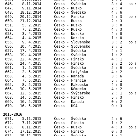
 646.    8.11.2014      Česko - Švédsko            3 : 4   po s
 647.    9.11.2014      Česko - Rusko              2 : 4       
 648.   18.12.2014      Česko - Švédsko            4 : 6       
 649.   20.12.2014      Česko - Finsko             2 : 3   po s
 650.   21.12.2014      Česko - Rusko              2 : 3       
 651.    5. 2.2015      Česko - Rusko              3 : 0       
 652.    7. 2.2015      Česko - Rusko              4 : 3       
 653.    3. 4.2015      Česko - Norsko             4 : 0       
 654.    4. 4.2015      Česko - Norsko             1 : 0       
 655.    9. 4.2015      Česko - Slovensko          3 : 2   po s
 656.   10. 4.2015      Česko - Slovensko          3 : 1       
 657.   17. 4.2015      Česko - Švédsko            4 : 1       
 658.   19. 4.2015      Česko - Švédsko            1 : 2       
 659.   22. 4.2015      Česko - Finsko             4 : 1       
 660.   24. 4.2015      Česko - Finsko             3 : 2   po s
 661.    1. 5.2015      Česko - Švédsko            5 : 6   po 
 662.    2. 5.2015      Česko - Lotyšsko           4 : 2      
 663.    4. 5.2015      Česko - Kanada             3 : 6      
 664.    7. 5.2015      Česko - Francie            5 : 1      
 665.    8. 5.2015      Česko - Rakousko           4 : 0      
 666.   10. 5.2015      Česko - Německo            4 : 2      
 667.   12. 5.2015      Česko - Švýcarsko          2 : 1   po 
 668.   14. 5.2015      Česko - Finsko             5 : 3      
 669.   16. 5.2015      Česko - Kanada             0 : 2      
 670.   16. 5.2015      Česko - USA                0 : 3      
2015-2016
 671.    5.11.2015      Česko - Švédsko            2 : 6       
 672.    7.11.2015      Česko - Finsko             1 : 2       
 673.    8.11.2015      Česko - Rusko              4 : 3   po s
 674.   17.12.2015      Česko - Finsko             0 : 3       
 675.   19.12.2015      Česko - Švédsko            3 : 1       