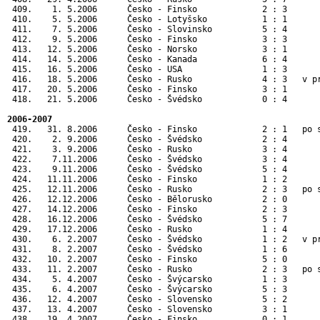
 409.    1. 5.2006      Česko - Finsko             2 : 3       
 410.    5. 5.2006      Česko - Lotyšsko           1 : 1      
 411.    7. 5.2006      Česko - Slovinsko          5 : 4      
 412.    9. 5.2006      Česko - Finsko             3 : 3      
 413.   12. 5.2006      Česko - Norsko             3 : 1      
 414.   14. 5.2006      Česko - Kanada             6 : 4      
 415.   16. 5.2006      Česko - USA                1 : 3      
 416.   18. 5.2006      Česko - Rusko              4 : 3   v p
 417.   20. 5.2006      Česko - Finsko             3 : 1      
 418.   21. 5.2006      Česko - Švédsko            0 : 4      
2006-2007
 419.   31. 8.2006      Česko - Finsko             2 : 1   po s
 420.    2. 9.2006      Česko - Švédsko            2 : 4       
 421.    3. 9.2006      Česko - Rusko              3 : 4       
 422.    7.11.2006      Česko - Švédsko            3 : 4       
 423.    9.11.2006      Česko - Švédsko            5 : 4       
 424.   11.11.2006      Česko - Finsko             1 : 2       
 425.   12.11.2006      Česko - Rusko              2 : 3   po s
 426.   12.12.2006      Česko - Bělorusko          2 : 0       
 427.   14.12.2006      Česko - Finsko             2 : 3       
 428.   16.12.2006      Česko - Švédsko            5 : 7       
 429.   17.12.2006      Česko - Rusko              1 : 4       
 430.    6. 2.2007      Česko - Švédsko            1 : 2   v pr
 431.    8. 2.2007      Česko - Švédsko            1 : 6       
 432.   10. 2.2007      Česko - Finsko             5 : 0       
 433.   11. 2.2007      Česko - Rusko              2 : 3   po s
 434.    5. 4.2007      Česko - Švýcarsko          1 : 3       
 435.    6. 4.2007      Česko - Švýcarsko          5 : 3       
 436.   12. 4.2007      Česko - Slovensko          5 : 2       
 437.   13. 4.2007      Česko - Slovensko          3 : 1       
 438.   19. 4.2007      Česko - Finsko             0 : 1       