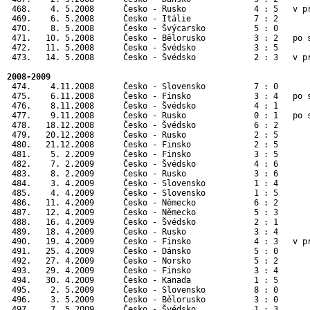
 468.    4. 5.2008      Česko - Rusko              4 : 5   v p
 469.    6. 5.2008      Česko - Itálie             7 : 2      
 470.    8. 5.2008      Česko - Švýcarsko          5 : 0      
 471.   10. 5.2008      Česko - Bělorusko          3 : 2   po 
 472.   11. 5.2008      Česko - Švédsko            3 : 5      
 473.   14. 5.2008      Česko - Švédsko            2 : 3   v p
2008-2009
 474.    4.11.2008      Česko - Slovensko          7 : 0       
 475.    6.11.2008      Česko - Finsko             3 : 4   po s
 476.    8.11.2008      Česko - Švédsko            4 : 1       
 477.    9.11.2008      Česko - Rusko              0 : 1   po s
 478.   18.12.2008      Česko - Švédsko            6 : 2       
 479.   20.12.2008      Česko - Rusko              2 : 5       
 480.   21.12.2008      Česko - Finsko             2 : 5       
 481.    5. 2.2009      Česko - Finsko             3 : 5       
 482.    7. 2.2009      Česko - Švédsko            4 : 6       
 483.    8. 2.2009      Česko - Rusko              3 : 6       
 484.    3. 4.2009      Česko - Slovensko          1 : 4       
 485.    4. 4.2009      Česko - Slovensko          1 : 5       
 486.   11. 4.2009      Česko - Německo            6 : 2       
 487.   12. 4.2009      Česko - Německo            5 : 3       
 488.   16. 4.2009      Česko - Švédsko            2 : 1       
 489.   18. 4.2009      Česko - Rusko              3 : 4       
 490.   19. 4.2009      Česko - Finsko             4 : 3   v pr
 491.   25. 4.2009      Česko - Dánsko             5 : 0      
 492.   27. 4.2009      Česko - Norsko             5 : 2      
 493.   29. 4.2009      Česko - Finsko             3 : 4      
 494.   30. 4.2009      Česko - Kanada             1 : 5      
 495.    2. 5.2009      Česko - Slovensko          8 : 0      
 496.    3. 5.2009      Česko - Bělorusko          3 : 0      
 497.    7. 5.2009      Česko - Švédsko            1 : 3      