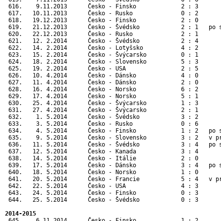
 616.    9.11.2013      Česko - Finsko             2 : 3       
 617.   10.11.2013      Česko - Rusko              0 : 2       
 618.   19.12.2013      Česko - Finsko             2 : 0       
 619.   21.12.2013      Česko - Švédsko            2 : 1   po s
 620.   22.12.2013      Česko - Rusko              2 : 1       
 621.   12. 2.2014      Česko - Švédsko            2 : 4      
 622.   14. 2.2014      Česko - Lotyšsko           4 : 2      
 623.   15. 2.2014      Česko - Švýcarsko          0 : 1      
 624.   18. 2.2014      Česko - Slovensko          5 : 3      
 625.   19. 2.2014      Česko - USA                2 : 5      
 626.   10. 4.2014      Česko - Dánsko             4 : 0       
 627.   11. 4.2014      Česko - Dánsko             2 : 0       
 628.   16. 4.2014      Česko - Norsko             6 : 2       
 629.   17. 4.2014      Česko - Norsko             5 : 1       
 630.   25. 4.2014      Česko - Švýcarsko          1 : 3       
 631.   27. 4.2014      Česko - Švýcarsko          2 : 1       
 632.    1. 5.2014      Česko - Švédsko            3 : 2       
 633.    3. 5.2014      Česko - Rusko              0 : 6       
 634.    4. 5.2014      Česko - Finsko             1 : 2   po s
 635.    9. 5.2014      Česko - Slovensko          3 : 2   v p
 636.   11. 5.2014      Česko - Švédsko            3 : 4   po 
 637.   12. 5.2014      Česko - Kanada             3 : 4      
 638.   14. 5.2014      Česko - Itálie             2 : 0      
 639.   17. 5.2014      Česko - Dánsko             3 : 4   po 
 640.   18. 5.2014      Česko - Norsko             1 : 0      
 641.   20. 5.2014      Česko - Francie            5 : 4   v p
 642.   22. 5.2014      Česko - USA                4 : 3      
 643.   24. 5.2014      Česko - Finsko             0 : 3      
 644.   25. 5.2014      Česko - Švédsko            0 : 3      
2014-2015
 645.    6.11.2014      Česko - Finsko             1 : 2       