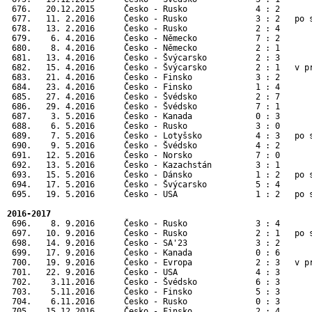
 676.   20.12.2015      Česko - Rusko              4 : 2       
 677.   11. 2.2016      Česko - Rusko              3 : 2   po s
 678.   13. 2.2016      Česko - Rusko              2 : 4       
 679.    6. 4.2016      Česko - Německo            7 : 2       
 680.    8. 4.2016      Česko - Německo            2 : 1       
 681.   13. 4.2016      Česko - Švýcarsko          2 : 3       
 682.   15. 4.2016      Česko - Švýcarsko          2 : 1   v pr
 683.   21. 4.2016      Česko - Finsko             3 : 2       
 684.   23. 4.2016      Česko - Finsko             1 : 4       
 685.   27. 4.2016      Česko - Švédsko            2 : 7       
 686.   29. 4.2016      Česko - Švédsko            7 : 1       
 687.    3. 5.2016      Česko - Kanada             0 : 3       
 688.    6. 5.2016      Česko - Rusko              3 : 0      
 689.    7. 5.2016      Česko - Lotyšsko           4 : 3   po 
 690.    9. 5.2016      Česko - Švédsko            4 : 2      
 691.   12. 5.2016      Česko - Norsko             7 : 0      
 692.   13. 5.2016      Česko - Kazachstán         3 : 1      
 693.   15. 5.2016      Česko - Dánsko             1 : 2   po 
 694.   17. 5.2016      Česko - Švýcarsko          5 : 4      
 695.   19. 5.2016      Česko - USA                1 : 2   po 
2016-2017
 696.    8. 9.2016      Česko - Rusko              3 : 4       
 697.   10. 9.2016      Česko - Rusko              2 : 1   po s
 698.   14. 9.2016      Česko - SA'23              3 : 2       
 699.   17. 9.2016      Česko - Kanada             0 : 6      
 700.   19. 9.2016      Česko - Evropa             2 : 3   v p
 701.   22. 9.2016      Česko - USA                4 : 3      
 702.    3.11.2016      Česko - Švédsko            6 : 3       
 703.    5.11.2016      Česko - Finsko             5 : 3       
 704.    6.11.2016      Česko - Rusko              0 : 3       
 705.   15.12.2016      Česko - Finsko             2 : 4       