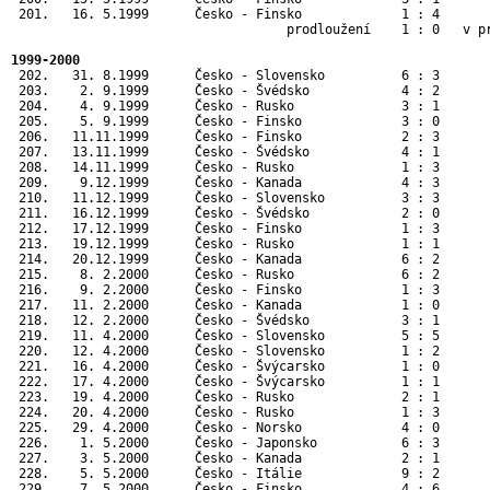
 201.   16. 5.1999      Česko - Finsko             1 : 4      
                                    prodloužení    1 : 0   v pr
1999-2000
 202.   31. 8.1999      Česko - Slovensko          6 : 3       
 203.    2. 9.1999      Česko - Švédsko            4 : 2       
 204.    4. 9.1999      Česko - Rusko              3 : 1       
 205.    5. 9.1999      Česko - Finsko             3 : 0       
 206.   11.11.1999      Česko - Finsko             2 : 3       
 207.   13.11.1999      Česko - Švédsko            4 : 1       
 208.   14.11.1999      Česko - Rusko              1 : 3       
 209.    9.12.1999      Česko - Kanada             4 : 3       
 210.   11.12.1999      Česko - Slovensko          3 : 3       
 211.   16.12.1999      Česko - Švédsko            2 : 0       
 212.   17.12.1999      Česko - Finsko             1 : 3       
 213.   19.12.1999      Česko - Rusko              1 : 1       
 214.   20.12.1999      Česko - Kanada             6 : 2       
 215.    8. 2.2000      Česko - Rusko              6 : 2       
 216.    9. 2.2000      Česko - Finsko             1 : 3       
 217.   11. 2.2000      Česko - Kanada             1 : 0       
 218.   12. 2.2000      Česko - Švédsko            3 : 1       
 219.   11. 4.2000      Česko - Slovensko          5 : 5       
 220.   12. 4.2000      Česko - Slovensko          1 : 2       
 221.   16. 4.2000      Česko - Švýcarsko          1 : 0       
 222.   17. 4.2000      Česko - Švýcarsko          1 : 1       
 223.   19. 4.2000      Česko - Rusko              2 : 1       
 224.   20. 4.2000      Česko - Rusko              1 : 3       
 225.   29. 4.2000      Česko - Norsko             4 : 0      
 226.    1. 5.2000      Česko - Japonsko           6 : 3      
 227.    3. 5.2000      Česko - Kanada             2 : 1      
 228.    5. 5.2000      Česko - Itálie             9 : 2      
 229.    7. 5.2000      Česko - Finsko             4 : 6      