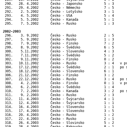
 290.   28. 4.2002      Česko - Japonsko           5 : 3      
 291.   29. 4.2002      Česko - Německo            7 : 5      
 292.    2. 5.2002      Česko - Lotyšsko           3 : 1      
 293.    4. 5.2002      Česko - USA                5 : 4      
 294.    5. 5.2002      Česko - Kanada             5 : 1      
 295.    7. 5.2002      Česko - Rusko              1 : 3      
2002-2003
 296.    3. 9.2002      Česko - Rusko              2 : 5       
 297.    5. 9.2002      Česko - Rusko              1 : 3       
 298.    7. 9.2002      Česko - Finsko             7 : 2       
 299.    8. 9.2002      Česko - Švédsko            6 : 5       
 300.    5.11.2002      Česko - Slovensko          4 : 3       
 301.    7.11.2002      Česko - Švédsko            5 : 2       
 302.    9.11.2002      Česko - Finsko             0 : 2       
 303.   10.11.2002      Česko - Rusko              3 : 4   v pr
 304.   17.12.2002      Česko - Švédsko            2 : 1   po s
 305.   18.12.2002      Česko - Slovensko          6 : 1       
 306.   21.12.2002      Česko - Finsko             3 : 2       
 307.   22.12.2002      Česko - Rusko              3 : 4   po s
 308.    4. 2.2003      Česko - Finsko             0 : 1   v pr
 309.    6. 2.2003      Česko - Švédsko            1 : 4       
 310.    7. 2.2003      Česko - Kanada             3 : 2   po s
 311.    9. 2.2003      Česko - Rusko              2 : 3       
 312.   11. 4.2003      Česko - Švýcarsko          4 : 1       
 313.   12. 4.2003      Česko - Švýcarsko          1 : 1       
 314.   16. 4.2003      Česko - Slovensko          1 : 1       
 315.   17. 4.2003      Česko - Slovensko          3 : 5       
 316.   20. 4.2003      Česko - Rusko              1 : 2       
 317.   22. 4.2003      Česko - Rusko              2 : 1       
 318.   26. 4.2003      Česko - Slovinsko          5 : 2      
 319.   28. 4.2003      Česko - Rakousko           8 : 1      