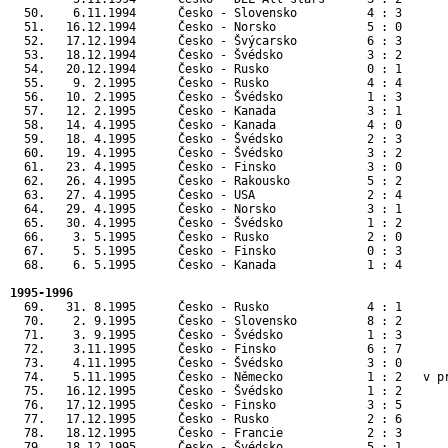
  50.    6.11.1994      Česko - Slovensko          4 : 3       
  51.   16.12.1994      Česko - Norsko             5 : 0       
  52.   17.12.1994      Česko - Švýcarsko          6 : 3       
  53.   18.12.1994      Česko - Švédsko            3 : 2       
  54.   20.12.1994      Česko - Rusko              0 : 1       
  55.    9. 2.1995      Česko - Rusko              4 : 4       
  56.   10. 2.1995      Česko - Švédsko            1 : 3       
  57.   12. 2.1995      Česko - Kanada             3 : 1       
  58.   14. 4.1995      Česko - Kanada             4 : 0       
  59.   18. 4.1995      Česko - Švédsko            2 : 3       
  60.   19. 4.1995      Česko - Švédsko            3 : 2       
  61.   23. 4.1995      Česko - Finsko             3 : 0      
  62.   26. 4.1995      Česko - Rakousko           5 : 2      
  63.   27. 4.1995      Česko - USA                2 : 4      
  64.   29. 4.1995      Česko - Norsko             3 : 1      
  65.   30. 4.1995      Česko - Švédsko            1 : 2      
  66.    3. 5.1995      Česko - Rusko              2 : 0      
  67.    5. 5.1995      Česko - Finsko             0 : 3      
  68.    6. 5.1995      Česko - Kanada             1 : 4      
1995-1996
  69.   31. 8.1995      Česko - Rusko              4 : 1       
  70.    2. 9.1995      Česko - Slovensko          8 : 2       
  71.    3. 9.1995      Česko - Švédsko            1 : 3       
  72.    3.11.1995      Česko - Finsko             6 : 7       
  73.    4.11.1995      Česko - Švédsko            3 : 0       
  74.    5.11.1995      Česko - Německo            1 : 2   v pr
  75.   16.12.1995      Česko - Švédsko            1 : 2       
  76.   17.12.1995      Česko - Finsko             3 : 5       
  77.   17.12.1995      Česko - Rusko              2 : 6       
  78.   18.12.1995      Česko - Francie            2 : 3       
  79.   18.12.1995      Česko - Švédsko            5 : 1       