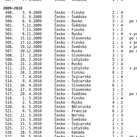
2009-2010
 498.    3. 9.2009      Česko - Finsko             2 : 0       
 499.    5. 9.2009      Česko - Švédsko            5 : 2       
 500.    6. 9.2009      Česko - Rusko              3 : 2   po s
 501.    5.11.2009      Česko - Švédsko            3 : 4       
 502.    7.11.2009      Česko - Finsko             1 : 2       
 503.    8.11.2009      Česko - Rusko              3 : 4   v pr
 504.   15.12.2009      Česko - Slovensko          3 : 2   po s
 505.   17.12.2009      Česko - Finsko             2 : 1   v pr
 506.   19.12.2009      Česko - Švédsko            3 : 4   v pr
 507.   20.12.2009      Česko - Rusko              3 : 4   po s
 508.   17. 2.2010      Česko - Slovensko          3 : 1      
 509.   19. 2.2010      Česko - Lotyšsko           5 : 2      
 510.   21. 2.2010      Česko - Rusko              2 : 4      
 511.   23. 2.2010      Česko - Lotyšsko           3 : 2   v p
 512.   24. 2.2010      Česko - Finsko             0 : 2      
 513.    7. 4.2010      Česko - Švýcarsko          1 : 4       
 514.    9. 4.2010      Česko - Švýcarsko          3 : 1       
 515.   16. 4.2010      Česko - Slovensko          6 : 2       
 516.   17. 4.2010      Česko - Slovensko          3 : 2       
 517.   29. 4.2010      Česko - Švédsko            2 : 1   po s
 518.    1. 5.2010      Česko - Finsko             1 : 4       
 519.    2. 5.2010      Česko - Rusko              4 : 2       
 520.    6. 5.2010      Česko - Bělorusko          5 : 2       
 521.    9. 5.2010      Česko - Francie            6 : 2      
 522.   11. 5.2010      Česko - Norsko             2 : 3      
 523.   13. 5.2010      Česko - Švédsko            2 : 1      
 524.   15. 5.2010      Česko - Švýcarsko          2 : 3      
 525.   17. 5.2010      Česko - Lotyšsko           3 : 1      
 526.   18. 5.2010      Česko - Kanada             3 : 2      
 527.   20. 5.2010      Česko - Finsko             2 : 1   po 