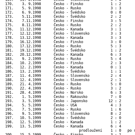
 170.    3. 9.1998      Česko - Finsko             1 : 2       
 171.    5. 9.1998      Česko - Rusko              3 : 3       
 172.    6. 9.1998      Česko - Švédsko            0 : 0       
 173.    5.11.1998      Česko - Švédsko            2 : 2       
 174.    7.11.1998      Česko - Finsko             3 : 5       
 175.    8.11.1998      Česko - Rusko              2 : 2       
 176.   11.12.1998      Česko - Kanada             3 : 1       
 177.   12.12.1998      Česko - Slovensko          3 : 3       
 178.   13.12.1998      Česko - Kanada             3 : 3       
 179.   16.12.1998      Česko - Finsko             3 : 0       
 180.   17.12.1998      Česko - Rusko              5 : 3       
 181.   19.12.1998      Česko - Švédsko            1 : 2       
 182.   20.12.1998      Česko - Kanada             6 : 3       
 183.    9. 2.1999      Česko - Rusko              5 : 4       
 184.   10. 2.1999      Česko - Finsko             2 : 3       
 185.   12. 2.1999      Česko - Kanada             0 : 1       
 186.   13. 2.1999      Česko - Švédsko            1 : 1       
 187.   11. 4.1999      Česko - Slovensko          2 : 4       
 188.   12. 4.1999      Česko - Slovensko          2 : 1       
 189.   21. 4.1999      Česko - Rusko              5 : 0       
 190.   22. 4.1999      Česko - Rusko              3 : 2       
 191.   28. 4.1999      Česko - Norsko             6 : 3       
 192.    1. 5.1999      Česko - Rakousko           7 : 0      
 193.    3. 5.1999      Česko - Japonsko          12 : 2      
 194.    5. 5.1999      Česko - USA                4 : 3      
 195.    7. 5.1999      Česko - Rusko              1 : 6      
 196.    9. 5.1999      Česko - Slovensko          8 : 2      
 197.   10. 5.1999      Česko - Švédsko            2 : 0      
 198.   12. 5.1999      Česko - Kanada             1 : 2      
 199.   13. 5.1999      Česko - Kanada             6 : 4      
                                    prodloužení    1 : 0   po s
 200.   15. 5.1999      Česko - Finsko             3 : 1      