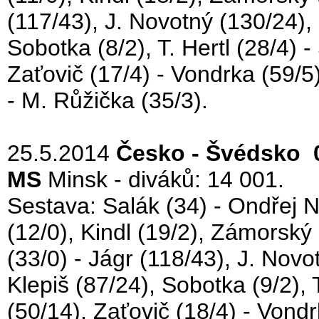
(117/43), J. Novotný (130/24),
Sobotka (8/2), T. Hertl (28/4) 
Zaťovič (17/4) - Vondrka (59/5
- M. Růžička (35/3).
25.5.2014
Česko - Švédsko 0
MS
Minsk - diváků: 14 001.
Sestava: Salák (34) - Ondřej N
(12/0), Kindl (19/2), Zámorský (
(33/0) - Jágr (118/43), J. Nov
Klepiš (87/24), Sobotka (9/2), 
(50/14), Zaťovič (18/4) - Vondr