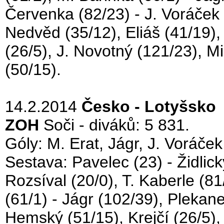
Červenka (82/23) - J. Voráček (3
Nedvěd (35/12), Eliáš (41/19), 
(26/5), J. Novotný (121/23), M
(50/15).
14.2.2014
Česko - Lotyšsko 
ZOH
Soči - diváků: 5 831.
Góly: M. Erat, Jágr, J. Voráček,
Sestava: Pavelec (23) - Židlick
Rozsíval (20/0), T. Kaberle (81
(61/1) - Jágr (102/39), Plekan
Hemský (51/15), Krejčí (26/5),