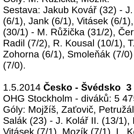
Sestava: Jakub Kovář (32) - J. 
(6/1), Jank (6/1), Vitásek (6/1)
(30/1) - M. Růžička (31/2), Če
Radil (7/2), R. Kousal (10/1), T
Zohorna (6/1), Smoleňák (7/0) -
(7/0).
1.5.2014
Česko - Švédsko 3 
OHG Stockholm - diváků: 5 47
Góly: Mojžíš, Zaťovič, Petružá
Salák (23) - J. Kolář II. (13/1)
Vitásek (7/1), Mozík (7/1), L. K