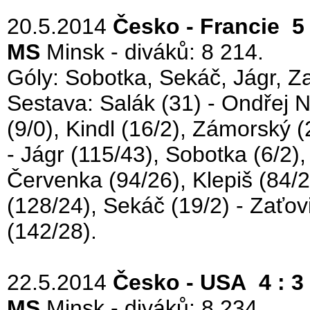
20.5.2014
Česko - Francie 5 
MS
Minsk - diváků: 8 214.
Góly: Sobotka, Sekáč, Jágr, Zať
Sestava: Salák (31) - Ondřej N
(9/0), Kindl (16/2), Zámorský (2
- Jágr (115/43), Sobotka (6/2), 
Červenka (94/26), Klepiš (84/2
(128/24), Sekáč (19/2) - Zaťov
(142/28).
22.5.2014
Česko - USA 4 : 3
MS
Minsk - diváků: 8 234.