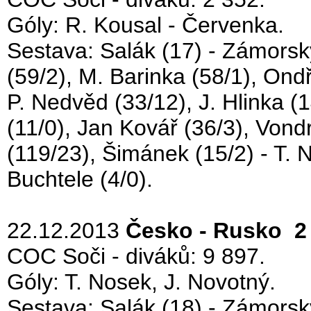
Góly: R. Kousal - Červenka.
Sestava: Salák (17) - Zámorský
(59/2), M. Barinka (58/1), Ond
P. Nedvěd (33/12), J. Hlinka (
(11/0), Jan Kovář (36/3), Vondr
(119/23), Šimánek (15/2) - T. N
Buchtele (4/0).
22.12.2013
Česko - Rusko 2 
COC Soči - diváků: 9 897.
Góly: T. Nosek, J. Novotný.
Sestava: Salák (18) - Zámorský