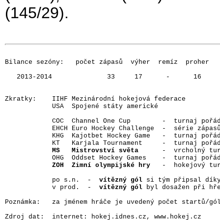
(145/29).
Bilance sezóny:   počet zápasů  výher  remíz  proher   
   2013-2014              33     17      -      16     
Zkratky:    IIHF Mezinárodní hokejová federace

            USA  Spojené státy americké

            COC  Channel One Cup        -  turnaj pořád
            EHCH Euro Hockey Challenge  -  série zápasů
            KHG  Kajotbet Hockey Game   -  turnaj pořád
            KT   Karjala Tournament     -  turnaj pořád
MS   Mistrovství světa
      -  vrcholný tu
            OHG  Oddset Hockey Games    -  turnaj pořád
ZOH  Zimní olympijské hry
   -  hokejový tu
            po s.n.  -  
vítězný gól
 si tým připsal dík
            v prod.  -  
vítězný gól
 byl dosažen při hř
Poznámka:   za jménem hráče je uvedený počet startů/gól
Zdroj dat:  internet: hokej.idnes.cz, www.hokej.cz
