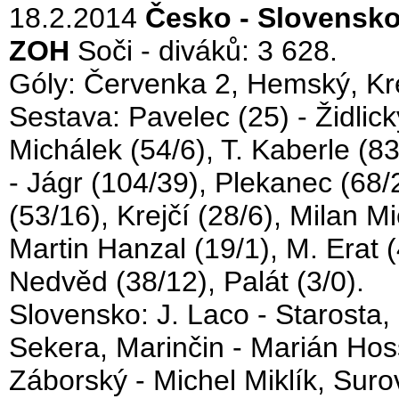
18.2.2014
Česko - Slovensko
ZOH
Soči - diváků: 3 628.
Góly: Červenka 2, Hemský, Kre
Sestava: Pavelec (25) - Židlick
Michálek (54/6), T. Kaberle (83
- Jágr (104/39), Plekanec (68
(53/16), Krejčí (28/6), Milan M
Martin Hanzal (19/1), M. Erat (
Nedvěd (38/12), Palát (3/0).
Slovensko: J. Laco - Starosta
Sekera, Marinčin - Marián Hos
Záborský - Michel Miklík, Surov