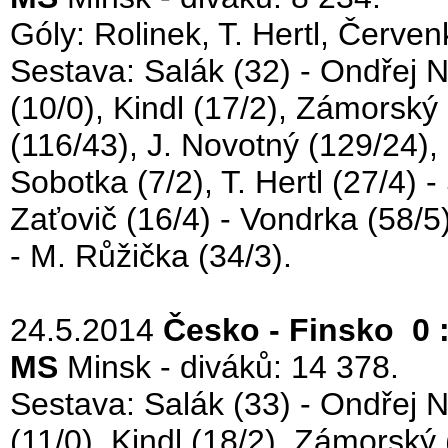
Góly: Rolinek, T. Hertl, Červ
Sestava: Salák (32) - Ondřej N
(10/0), Kindl (17/2), Zámorský (
(116/43), J. Novotný (129/24),
Sobotka (7/2), T. Hertl (27/4) 
Zaťovič (16/4) - Vondrka (58/5
- M. Růžička (34/3).
24.5.2014
Česko - Finsko 0 :
MS
Minsk - diváků: 14 378.
Sestava: Salák (33) - Ondřej N
(11/0), Kindl (18/2), Zámorský (