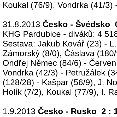
Koukal (76/9), Vondrka (41/3) -
31.8.2013
Česko - Švédsko 0
KHG Pardubice - diváků: 4 518
Sestava: Jakub Kovář (23) - L. 
Zámorský (8/0), Čáslava (180/9
Ondřej Němec (84/6) - Červenk
Vondrka (42/3) - Petružálek (34
(128/28) - Kašpar (56/9), J. No
Holík (7/2), Koukal (77/9), I. 
1.9.2013
Česko - Rusko 2 : 