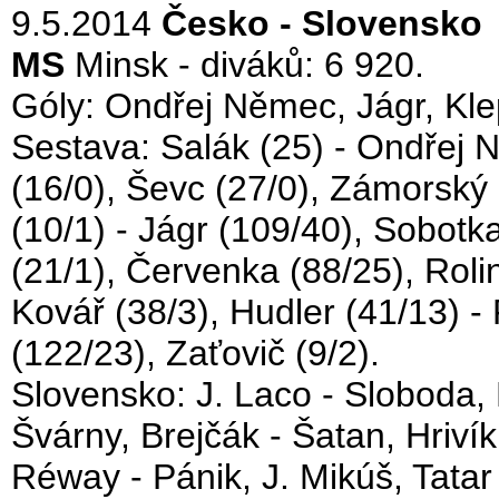
9.5.2014
Česko - Slovensko 
MS
Minsk - diváků: 6 920.
Góly: Ondřej Němec, Jágr, Kle
Sestava: Salák (25) - Ondřej N
(16/0), Ševc (27/0), Zámorský (1
(10/1) - Jágr (109/40), Sobotka 
(21/1), Červenka (88/25), Roli
Kovář (38/3), Hudler (41/13) -
(122/23), Zaťovič (9/2).
Slovensko: J. Laco - Sloboda,
Švárny, Brejčák - Šatan, Hrivík
Réway - Pánik, J. Mikúš, Tatar