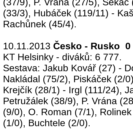
(37/9), P. Vrána (27/5), Sekáč 
(33/3), Hubáček (119/11) - Kaš
Rachůnek (45/4).
10.11.2013
Česko - Rusko 0 
KT Helsinky - diváků: 6 777.
Sestava: Jakub Kovář (27) - Do
Nakládal (75/2), Piskáček (2/0),
Krejčík (28/1) - Irgl (111/24),
Petružálek (38/9), P. Vrána (2
(9/0), O. Roman (7/1), Rolinek
(1/0), Buchtele (2/0).