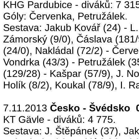
KHG Pardubice - diváků: 7 315
Góly: Červenka, Petružálek.
Sestava: Jakub Kovář (24) - L. 
Zámorský (9/0), Čáslava (181/
(24/0), Nakládal (72/2) - Červ
Vondrka (43/3) - Petružálek (35
(129/28) - Kašpar (57/9), J. No
Holík (8/2), Koukal (78/9), I. 
7.11.2013
Česko - Švédsko 0
KT Gävle - diváků: 4 775.
Sestava: J. Štěpánek (37), Jaku