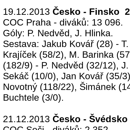
19.12.2013
Česko - Finsko 2 
COC Praha - diváků: 13 096.
Góly: P. Nedvěd, J. Hlinka.
Sestava: Jakub Kovář (28) - T. 
Krajíček (58/2), M. Barinka (5
(182/9) - P. Nedvěd (32/12), J
Sekáč (10/0), Jan Kovář (35/3),
Novotný (118/22), Šimánek (14/
Buchtele (3/0).
21.12.2013
Česko - Švédsko 
COC Soči - diváků: 2 352.