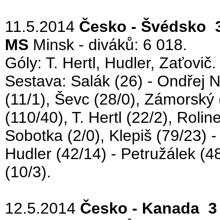
11.5.2014
Česko - Švédsko 3
MS
Minsk - diváků: 6 018.
Góly: T. Hertl, Hudler, Zaťovič.
Sestava: Salák (26) - Ondřej N
(11/1), Ševc (28/0), Zámorský (1
(110/40), T. Hertl (22/2), Roli
Sobotka (2/0), Klepiš (79/23) -
Hudler (42/14) - Petružálek (4
(10/3).
12.5.2014
Česko - Kanada 3 