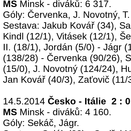
MS
Minsk - diváků: 6 317.
Góly: Červenka, J. Novotný, T. 
Sestava: Jakub Kovář (34), Sa
Kindl (12/1), Vitásek (12/1), Š
II. (18/1), Jordán (5/0) - Jágr (
(138/28) - Červenka (90/26), S
(15/0), J. Novotný (124/24), Hu
Jan Kovář (40/3), Zaťovič (11/3
14.5.2014
Česko - Itálie 2 : 0
MS
Minsk - diváků: 4 160.
Góly: Sekáč, Jágr.