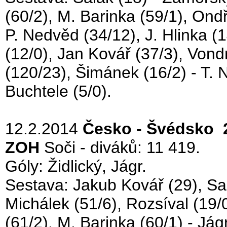
(60/2), M. Barinka (59/1), Ond
P. Nedvěd (34/12), J. Hlinka (
(12/0), Jan Kovář (37/3), Vondr
(120/23), Šimánek (16/2) - T. N
Buchtele (5/0).
12.2.2014
Česko - Švédsko 2
ZOH
Soči - diváků: 11 419.
Góly: Židlický, Jágr.
Sestava: Jakub Kovář (29), Salá
Michálek (51/6), Rozsíval (19/0
(61/2), M. Barinka (60/1) - Jág