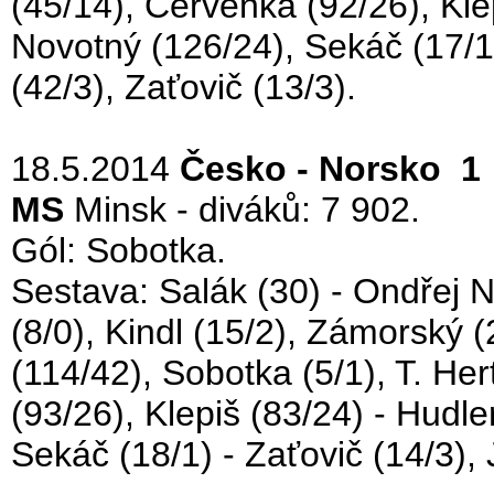
(45/14), Červenka (92/26), Klep
Novotný (126/24), Sekáč (17/1)
(42/3), Zaťovič (13/3).
18.5.2014
Česko - Norsko 1 
MS
Minsk - diváků: 7 902.
Gól: Sobotka.
Sestava: Salák (30) - Ondřej N
(8/0), Kindl (15/2), Zámorský (2
(114/42), Sobotka (5/1), T. Her
(93/26), Klepiš (83/24) - Hudle
Sekáč (18/1) - Zaťovič (14/3),