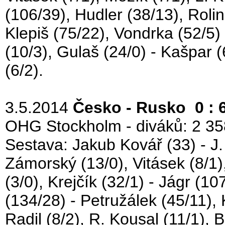
(106/39), Hudler (38/13), Roli
Klepiš (75/22), Vondrka (52/5)
(10/3), Gulaš (24/0) - Kašpar (
(6/2).
3.5.2014
Česko - Rusko 0 : 
OHG Stockholm - diváků: 2 35
Sestava: Jakub Kovář (33) - J. K
Zámorský (13/0), Vitásek (8/1)
(3/0), Krejčík (32/1) - Jágr (1
(134/28) - Petružálek (45/11), 
Radil (8/2), R. Kousal (11/1), B