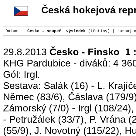
Česká hokejová rep
 Datum    
Česko - soupeř  výsledek
29.8.2013
Česko - Finsko 1 :
KHG Pardubice - diváků: 4 360
Gól: Irgl.
Sestava: Salák (16) - L. Krajíč
Němec (83/6), Čáslava (179/9),
Zámorský (7/0) - Irgl (108/24)
- Petružálek (33/7), P. Vrána (
(55/9), J. Novotný (115/22), H