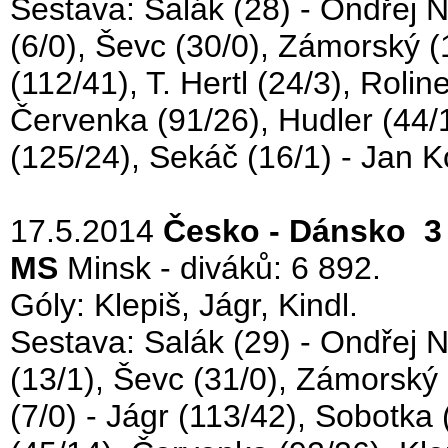
Sestava: Salák (28) - Ondřej N
(6/0), Ševc (30/0), Zámorský (18
(112/41), T. Hertl (24/3), Rolin
Červenka (91/26), Hudler (44/1
(125/24), Sekáč (16/1) - Jan Ko
17.5.2014
Česko - Dánsko 3 
MS
Minsk - diváků: 6 892.
Góly: Klepiš, Jágr, Kindl.
Sestava: Salák (29) - Ondřej N
(13/1), Ševc (31/0), Zámorský (
(7/0) - Jágr (113/42), Sobotka 