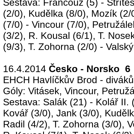
Sestava: Francouz (5) - Střítes
(2/0), Kudělka (8/0), Mozík (2/0
(7/0) - Vincour (7/0), Petružále
(3/2), R. Kousal (6/1), T. Nose
(9/3), T. Zohorna (2/0) - Valský 
16.4.2014
Česko - Norsko 6 
EHCH Havlíčkův Brod - diváků
Góly: Vitásek, Vincour, Petružál
Sestava: Salák (21) - Kolář II. 
Kovář (3/0), Jank (3/0), Kudělka
Radil (4/2), T. Zohorna (3/0), 