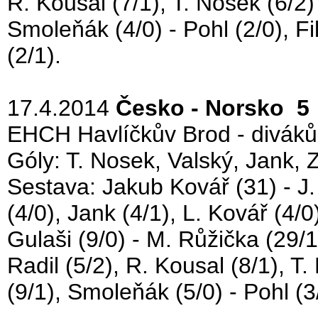
R. Kousal (7/1), T. Nosek (6/2)
Smoleňák (4/0) - Pohl (2/0), Fil
(2/1).
17.4.2014
Česko - Norsko 5 
EHCH Havlíčkův Brod - diváků
Góly: T. Nosek, Valský, Jank, 
Sestava: Jakub Kovář (31) - J. K
(4/0), Jank (4/1), L. Kovář (4/0
Gulaši (9/0) - M. Růžička (29/1
Radil (5/2), R. Kousal (8/1), T.
(9/1), Smoleňák (5/0) - Pohl (3/0