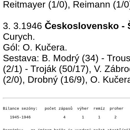
Reitmayer (1/0), Reimann (1/0),
3. 3.1946
Československo - 
Curych.
Gól: O. Kučera.
Sestava: B. Modrý (34) - Trous
(2/1) - Troják (50/17), V. Zábr
(2/0), Drobný (16/9), O. Kučer
Bilance sezóny:   počet zápasů  výher  remíz  proher   
   1945-1946              4       1      1      2      