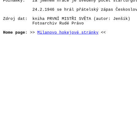
Poznámky:   za jménem hráče je uvedený počet startů/gól
            24.2.1946 se hrál přátelský zápas Českoslov
Zdroj dat:  kniha PRVNÍ MISTŘI SVĚTA (autor: Jenšík)

            Fotoarchiv Rudé Právo

Home page
: >> 
Milanovo hokejové stránky