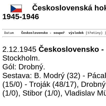
Československá hok
1945-1946
 Datum    
Československo - soupeř  výsledek
2.12.1945
Československo - 
Stockholm.
Gól: Drobný.
Sestava: B. Modrý (32) - Pácalt
(15/0) - Troják (48/17), Drobn
(1/0), Stibor (1/0), Vladislav Mü