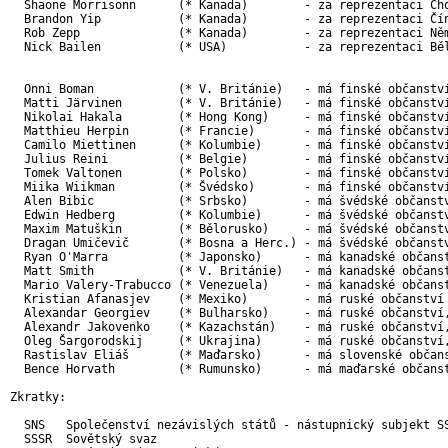
  Shaone Morrisonn      (* Kanada)        - za reprezentaci Cho
  Brandon Yip           (* Kanada)        - za reprezentaci Čín
  Rob Zepp              (* Kanada)        - za reprezentaci Něm
  Nick Bailen           (* USA)           - za reprezentaci Běl
  Onni Boman            (* V. Británie)   - má finské občanství
  Matti Järvinen        (* V. Británie)   - má finské občanství
  Nikolai Hakala        (* Hong Kong)     - má finské občanství
  Matthieu Herpin       (* Francie)       - má finské občanství
  Camilo Miettinen      (* Kolumbie)      - má finské občanství
  Julius Reini          (* Belgie)        - má finské občanství
  Tomek Valtonen        (* Polsko)        - má finské občanství
  Miika Wiikman         (* Švédsko)       - má finské občanství
  Alen Bibic            (* Srbsko)        - má švédské občanstv
  Edwin Hedberg         (* Kolumbie)      - má švédské občanstv
  Maxim Matuškin        (* Bělorusko)     - má švédské občanstv
  Dragan Umičevič       (* Bosna a Herc.) - má švédské občanstv
  Ryan O'Marra          (* Japonsko)      - má kanadské občanst
  Matt Smith            (* V. Británie)   - má kanadské občanst
  Mario Valery-Trabucco (* Venezuela)     - má kanadské občanst
  Kristian Afanasjev    (* Mexiko)        - má ruské občanství

  Alexandar Georgiev    (* Bulharsko)     - má ruské občanství,
  Alexandr Jakovenko    (* Kazachstán)    - má ruské občanství,
  Oleg Šargorodskij     (* Ukrajina)      - má ruské občanství,
  Rastislav Eliáš       (* Maďarsko)      - má slovenské občans
  Bence Horvath         (* Rumunsko)      - má maďarské občanst
Zkratky:

  SNS   Společenství nezávislých států - nástupnický subjekt SS
  SSSR  Sovětský svaz
