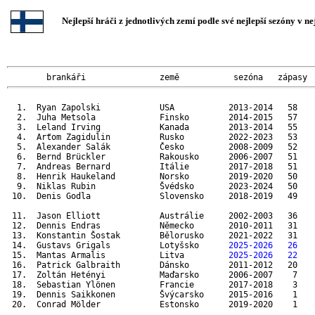
Nejlepší hráči z jednotlivých zemí podle své nejlepší sezóny v nej
        brankáři               země           sezóna   zápasy 
  1.  Ryan Zapolski            USA           2013-2014   58    
  2.  Juha Metsola             Finsko        2014-2015   57    
  3.  Leland Irving            Kanada        2013-2014   55    
  4.  Arťom Zagidulin          Rusko         2022-2023   53    
  5.  Alexander Salák          Česko         2008-2009   52    
  6.  Bernd Brückler           Rakousko      2006-2007   51    
  7.  Andreas Bernard          Itálie        2017-2018   51    
  8.  Henrik Haukeland         Norsko        2019-2020   50    
  9.  Niklas Rubin             Švédsko       2023-2024   50    
 10.  Denis Godla              Slovensko     2018-2019   49    
 11.  Jason Elliott            Austrálie     2002-2003   36    
 12.  Dennis Endras            Německo       2010-2011   31    
 13.  Konstantin Šostak        Bělorusko     2021-2022   31    
 14.  Gustavs Grigals          Lotyšsko      
2025-2026   26   
 15.  Mantas Armalis           Litva         
2025-2026   22   
 16.  Patrick Galbraith        Dánsko        2011-2012   20    
 17.  Zoltán Hetényi           Maďarsko      2006-2007    7    
 18.  Sebastian Ylönen         Francie       2017-2018    3    
 19.  Dennis Saikkonen         Švýcarsko     2015-2016    1    
 20.  Conrad Mölder            Estonsko      2019-2020    1    