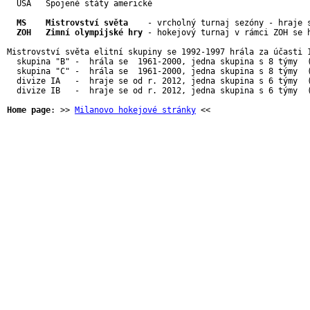
  USA   Spojené státy americké

MS    Mistrovství světa
    - vrcholný turnaj sezóny - hraje 
ZOH   Zimní olympijské hry
 - hokejový turnaj v rámci ZOH se 
Mistrovství světa elitní skupiny se 1992-1997 hrála za účasti 1
  skupina "B" -  hrála se  1961-2000, jedna skupina s 8 týmy  (
  skupina "C" -  hrála se  1961-2000, jedna skupina s 8 týmy  (
  divize IA   -  hraje se od r. 2012, jedna skupina s 6 týmy  (
  divize IB   -  hraje se od r. 2012, jedna skupina s 6 týmy  (
Home page
: >> 
Milanovo hokejové stránky