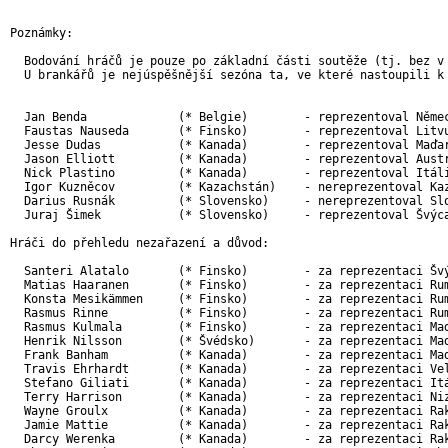
Poznámky:

  Bodování hráčů je pouze po základní části soutěže (tj. bez v 
  U brankářů je nejúspěšnější sezóna ta, ve které nastoupili k 
  Jan Benda             (* Belgie)        - reprezentoval Němec
  Faustas Nauseda       (* Finsko)        - reprezentoval Litvu
  Jesse Dudas           (* Kanada)        - reprezentoval Maďar
  Jason Elliott         (* Kanada)        - reprezentoval Austr
  Nick Plastino         (* Kanada)        - reprezentoval Itáli
  Igor Kuzněcov         (* Kazachstán)    - nereprezentoval Kaz
  Darius Rusnák         (* Slovensko)     - nereprezentoval Slo
  Juraj Šimek           (* Slovensko)     - reprezentoval Švýca
Hráči do přehledu nezařazení a důvod:

  Santeri Alatalo       (* Finsko)        - za reprezentaci Švý
  Matias Haaranen       (* Finsko)        - za reprezentaci Rum
  Konsta Mesikämmen     (* Finsko)        - za reprezentaci Rum
  Rasmus Rinne          (* Finsko)        - za reprezentaci Rum
  Rasmus Kulmala        (* Finsko)        - za reprezentaci Maď
  Henrik Nilsson        (* Švédsko)       - za reprezentaci Maď
  Frank Banham          (* Kanada)        - za reprezentaci Maď
  Travis Ehrhardt       (* Kanada)        - za reprezentaci Vel
  Stefano Giliati       (* Kanada)        - za reprezentaci Itá
  Terry Harrison        (* Kanada)        - za reprezentaci Niz
  Wayne Groulx          (* Kanada)        - za reprezentaci Rak
  Jamie Mattie          (* Kanada)        - za reprezentaci Rak
  Darcy Werenka         (* Kanada)        - za reprezentaci Rak