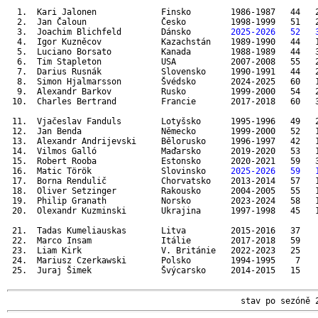
  1.  Kari Jalonen             Finsko        1986-1987   44   2
  2.  Jan Čaloun               Česko         1998-1999   51   2
  3.  Joachim Blichfeld        Dánsko        
2025-2026   52   
  4.  Igor Kuzněcov            Kazachstán    1989-1990   44   1
  5.  Luciano Borsato          Kanada        1988-1989   44   3
  6.  Tim Stapleton            USA           2007-2008   55   2
  7.  Darius Rusnák            Slovensko     1990-1991   44   2
  8.  Simon Hjalmarsson        Švédsko       2024-2025   60   1
  9.  Alexandr Barkov          Rusko         1999-2000   54   2
 10.  Charles Bertrand         Francie       2017-2018   60   3
 11.  Vjačeslav Fanduls        Lotyšsko      1995-1996   49   2
 12.  Jan Benda                Německo       1999-2000   52   1
 13.  Alexandr Andrijevski     Bělorusko     1996-1997   42   1
 14.  Vilmos Galló             Maďarsko      2019-2020   53   1
 15.  Robert Rooba             Estonsko      2020-2021   59   
 16.  Matic Török              Slovinsko     
2025-2026   59   
 17.  Borna Rendulič           Chorvatsko    2013-2014   57   1
 18.  Oliver Setzinger         Rakousko      2004-2005   55   1
 19.  Philip Granath           Norsko        2023-2024   58   1
 20.  Olexandr Kuzminski       Ukrajina      1997-1998   45   1
 21.  Tadas Kumeliauskas       Litva         2015-2016   37    
 22.  Marco Insam              Itálie        2017-2018   59    
 23.  Liam Kirk                V. Británie   2022-2023   25    
 24.  Mariusz Czerkawski       Polsko        1994-1995    7    
 25.  Juraj Šimek              Švýcarsko     2014-2015   15    
                                               stav po sezóně 