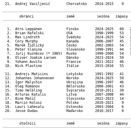
 21.  Andrej Vasiljevič        Chorvatsko    2014-2015    0    
        obránci                země           sezóna   zápasy 
  1.  Atro Leppänen            Finsko        2024-2025   60   2
  2.  Brian Rafalski           USA           1998-1999   53   1
  3.  Max Lindroth             Švédsko       2024-2025   54   2
  4.  Cory Murphy              Kanada        2006-2007   45   1
  5.  Marek Židlický           Česko         2002-2003   54   1
  6.  Peter Slanina            Slovensko     1990-1991   44   1
  7.  Jurij Kuzněcov (* 1965)  Rusko         1999-2000   54   1
  8.  Oliver Joakim Larsen     Dánsko        2023-2024   59    
  9.  Yohann Auvitu            Francie       2021-2022   46    
 10.  Nick Plastino            Itálie        2015-2016   55    
 11.  Andrejs Maticins         Lotyšsko      1991-1992   41    
 12.  Johannes Johannesen      Norsko        2024-2025   59    
 13.  Igor Malychin            Ukrajina      1996-1997   46    
 14.  Oleg Romanov             Bělorusko     2000-2001   43    
 15.  Timo Helbling            Švýcarsko     2010-2011   39    
 16.  Arturas Katulis          Litva         2007-2008   44    
 17.  Bine Mašič               Slovinsko     2022-2023   14    
 18.  Marcin Kolusz            Polsko        2020-2021    9    
 19.  Lauri Lahesalu           Estonsko      2003-2004    6    
 20.  Jesse Dudas              Maďarsko      2016-2017    0    
        útočníci               země           sezóna   zápasy 