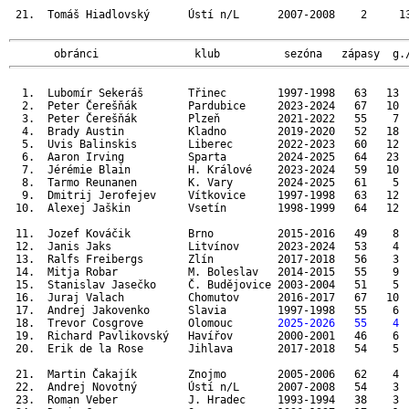
 21.  Tomáš Hiadlovský      Ústí n/L      2007-2008    2     13
       obránci               klub          sezóna   zápasy  g.
  1.  Lubomír Sekeráš       Třinec        1997-1998   63   13  
  2.  Peter Čerešňák        Pardubice     2023-2024   67   10  
  3.  Peter Čerešňák        Plzeň         2021-2022   55    7  
  4.  Brady Austin          Kladno        2019-2020   52   18  
  5.  Uvis Balinskis        Liberec       2022-2023   60   12  
  6.  Aaron Irving          Sparta        2024-2025   64   23  
  7.  Jérémie Blain         H. Králové    2023-2024   59   10  
  8.  Tarmo Reunanen        K. Vary       2024-2025   61    5  
  9.  Dmitrij Jerofejev     Vítkovice     1997-1998   63   12  
 10.  Alexej Jaškin         Vsetín        1998-1999   64   12  
 11.  Jozef Kováčik         Brno          2015-2016   49    8  
 12.  Janis Jaks            Litvínov      2023-2024   53    4  
 13.  Ralfs Freibergs       Zlín          2017-2018   56    3  
 14.  Mitja Robar           M. Boleslav   2014-2015   55    9  
 15.  Stanislav Jasečko     Č. Budějovice 2003-2004   51    5  
 16.  Juraj Valach          Chomutov      2016-2017   67   10  
 17.  Andrej Jakovenko      Slavia        1997-1998   55    6  
 18.  Trevor Cosgrove       Olomouc       
2025-2026   55    4 
 19.  Richard Pavlikovský   Havířov       2000-2001   46    6  
 20.  Erik de la Rose       Jihlava       2017-2018   54    5  
 21.  Martin Čakajík        Znojmo        2005-2006   62    4  
 22.  Andrej Novotný        Ústí n/L      2007-2008   54    3  
 23.  Roman Veber           J. Hradec     1993-1994   38    3  