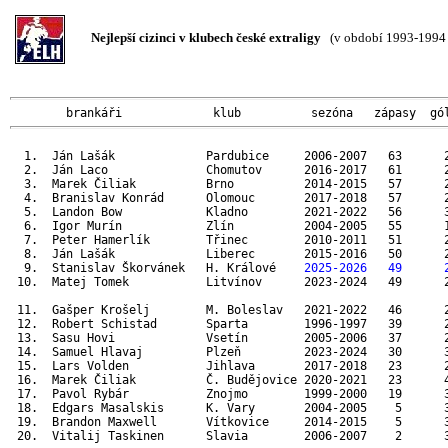
Nejlepší cizinci v klubech české extraligy
(v období 1993-1994 
        brankáři             klub          sezóna   zápasy  gó
  1.  Ján Lašák             Pardubice     2006-2007   63      2
  2.  Ján Laco              Chomutov      2016-2017   61      2
  3.  Marek Čiliak          Brno          2014-2015   57      2
  4.  Branislav Konrád      Olomouc       2017-2018   57      2
  5.  Landon Bow            Kladno        2021-2022   56      3
  6.  Igor Murín            Zlín          2004-2005   55      1
  7.  Peter Hamerlík        Třinec        2010-2011   51      2
  8.  Ján Lašák             Liberec       2015-2016   50      2
  9.  Stanislav Škorvánek   H. Králové    
2025-2026   49      
 10.  Matej Tomek           Litvínov      2023-2024   49      2
 11.  Gašper Krošelj        M. Boleslav   2021-2022   46      2
 12.  Robert Schistad       Sparta        1996-1997   39      2
 13.  Sasu Hovi             Vsetín        2005-2006   37      2
 14.  Samuel Hlavaj         Plzeň         2023-2024   30      3
 15.  Lars Volden           Jihlava       2017-2018   23      2
 16.  Marek Čiliak          Č. Budějovice 2020-2021   23      4
 17.  Pavol Rybár           Znojmo        1999-2000   19      3
 18.  Edgars Masalskis      K. Vary       2004-2005    5      3
 19.  Brandon Maxwell       Vítkovice     2014-2015    5      3
 20.  Vitalij Taskinen      Slavia        2006-2007    2      3