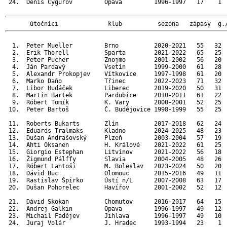
 24.  Denis Cygurov         Opava         1996-1997   17    1  
       útočníci              klub          sezóna   zápasy  g.
  1.  Peter Mueller         Brno          2020-2021   55   32  
  2.  Erik Thorell          Sparta        2021-2022   65   25  
  3.  Peter Pucher          Znojmo        2001-2002   56   20  
  4.  Ján Pardavý           Vsetín        1999-2000   61   28  
  5.  Alexandr Prokopjev    Vítkovice     1997-1998   61   20  
  6.  Marko Daňo            Třinec        2022-2023   71   32  
  7.  Libor Hudáček         Liberec       2019-2020   50   31  
  8.  Martin Bartek         Pardubice     2010-2011   61   22  
  9.  Róbert Tomík          K. Vary       2000-2001   52   25  
 10.  Peter Bartoš          Č. Budějovice 1998-1999   55   25  
 11.  Roberts Bukarts       Zlín          2017-2018   62   24  
 12.  Eduards Tralmaks      Kladno        2024-2025   48   23  
 13.  Dušan Andrašovský     Plzeň         2003-2004   57   19  
 14.  Ahti Oksanen          H. Králové    2021-2022   61   25  
 15.  Giorgio Estephan      Litvínov      2021-2022   56   18  
 16.  Žigmund Pálffy        Slavia        2004-2005   48   26  
 17.  Róbert Lantoši        M. Boleslav   2023-2024   50   20  
 18.  Dávid Buc             Olomouc       2015-2016   49   11  
 19.  Rastislav Špirko      Ústí n/L      2007-2008   63   17  
 20.  Dušan Pohorelec       Havířov       2001-2002   52   12  
 21.  Dávid Skokan          Chomutov      2016-2017   64   15  
 22.  Andrej Galkin         Opava         1996-1997   49   12  
 23.  Michail Fadějev       Jihlava       1996-1997   49   10  
 24.  Juraj Volár           J. Hradec     1993-1994   23    1  