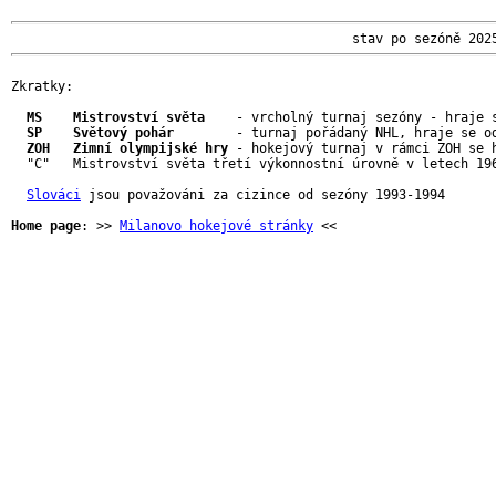
                                            stav po sezóně 202
Zkratky:

MS    Mistrovství světa
    - vrcholný turnaj sezóny - hraje 
SP    Světový pohár
        - turnaj pořádaný NHL, hraje se o
ZOH   Zimní olympijské hry
 - hokejový turnaj v rámci ZOH se 
  "C"   Mistrovství světa třetí výkonnostní úrovně v letech 196
Slováci
 jsou považováni za cizince od sezóny 1993-1994

Home page
: >> 
Milanovo hokejové stránky