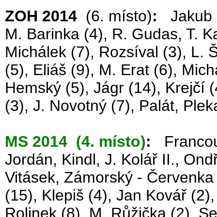
ZOH 2014
(6. místo)
:
Jakub Ko
M. Barinka (4), R. Gudas, T. Kab
Michálek (7), Rozsíval (3), L. 
(5), Eliáš (9), M. Erat (6), Mic
Hemský (5), Jágr (14), Krejčí 
(3), J. Novotný (7), Palát, Plek
MS 2014 (4. místo)
:
Francouz 
Jordán, Kindl, J. Kolář II., On
Vitásek, Zámorský - Červenka (6
(15), Klepiš (4), Jan Kovář (2),
Rolinek (8), M. Růžička (2), S