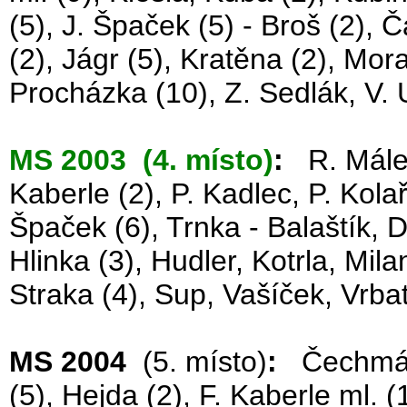
(5), J. Špaček (5) - Broš (2), Č
(2), Jágr (5), Kratěna (2), Mora
Procházka (10), Z. Sedlák, V. U
MS 2003 (4. místo)
:
R. Málek,
Kaberle (2), P. Kadlec, P. Kolař
Špaček (6), Trnka - Balaštík, D
Hlinka (3), Hudler, Kotrla, Mil
Straka (4), Sup, Vašíček, Vrba
MS 2004
(5. místo)
:
Čechmáne
(5), Hejda (2), F. Kaberle ml. 