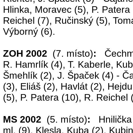
Hlinka, Moravec (5), P. Patera 
Reichel (7), Ručinský (5), Tomaj
Výborný (6).
ZOH 2002
(7. místo)
:
Čechmáne
R. Hamrlík (4), T. Kaberle, Kub
Šmehlík (2), J. Špaček (4) - Č
(3), Eliáš (2), Havlát (2), Hejd
(5), P. Patera (10), R. Reichel 
MS 2002
(5. místo)
:
Hnilička (
ml. (9), Klesla, Kuba (2), Kubi