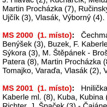
Martin Procházka (7), Ručinský 
Ujčík (3), Vlasák, Výborný (4).
MS 2000 (1. místo)
:
Čechmáne
Benýšek (3), Buzek, F. Kaberle 
Sýkora (3), M. Štěpánek - Broš
Patera (8), Martin Procházka (
Tomajko, Varaďa, Vlasák (2), 
MS 2001 (1. místo)
:
Hnilička 
Kaberle ml. (8), Kuba, Kubina (
Richter, J. Špaček (3) - Čajánek