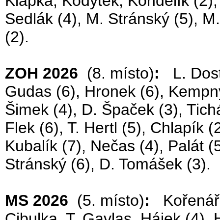
Klapka, Kodýtek, Kondelík (2),
Sedlák (4), M. Stránský (5), M
(2).
ZOH 2026
(8. místo)
:
L. Dostá
Gudas (6), Hronek (6), Kempný 
Šimek (4), D. Špaček (3), Tich
Flek (6), T. Hertl (5), Chlapík 
Kubalík (7), Nečas (4), Palát (5
Stránský (6), D. Tomášek (3).
MS 2026
(5. místo)
:
Kořenář (
Cibulka, T. Gavlas, Hájek (4),