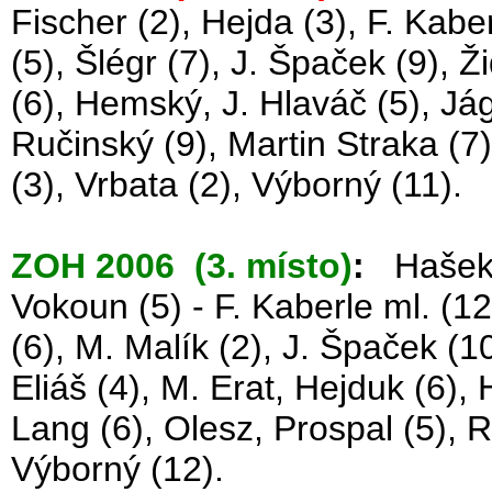
Fischer (2), Hejda (3), F. Kaber
(5), Šlégr (7), J. Špaček (9), Ž
(6), Hemský, J. Hlaváč (5), Jág
Ručinský (9), Martin Straka (7)
(3), Vrbata (2), Výborný (11).
ZOH 2006 (3. místo)
:
Hašek (3
Vokoun (5) - F. Kaberle ml. (12
(6), M. Malík (2), J. Špaček (10
Eliáš (4), M. Erat, Hejduk (6), 
Lang (6), Olesz, Prospal (5), R
Výborný (12).