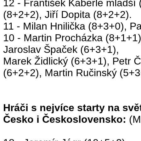
12 - František Kaberle mlad
(8+2+2), Jiří Dopita (8+2+2).
11 - Milan Hnilička (8+3+0), P
10 - Martin Procházka (8+1+1
Jaroslav Špaček (6+3+1),
Marek Židlický (6+3+1), Petr 
(6+2+2), Martin Ručinský (5+3
Hráči s nejvíce starty na svět
Česko i Československo:
(M