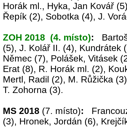
Horák ml., Hyka, Jan Kovář (5)
Řepík (2), Sobotka (4), J. Vorá
ZOH 2018 (4. místo)
:
Bartošá
(5), J. Kolář II. (4), Kundrátek
Němec (7), Polášek, Vitásek (2
Erat (8), R. Horák ml. (2), Kou
Mertl, Radil (2), M. Růžička (3
T. Zohorna (3).
MS 2018
(7. místo)
:
Francouz (
(3), Hronek, Jordán (6), Krejčí