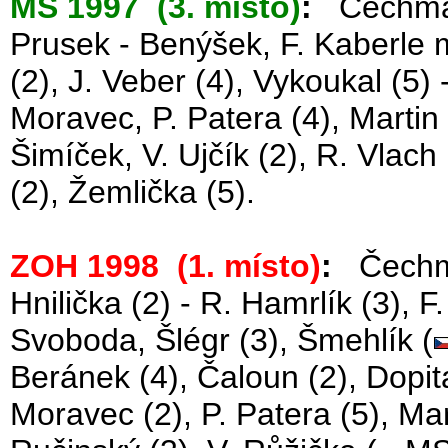
MS 1997 (3. místo)
:
Čechmáne
Prusek - Benýšek, F. Kaberle m
(2), J. Veber (4), Vykoukal (5) 
Moravec, P. Patera (4), Martin
Šimíček, V. Ujčík (2), R. Vlach 
(2), Žemlička (5).
ZOH 1998 (1. místo)
:
Čechmá
Hnilička (2) - R. Hamrlík (3), F
Svoboda, Šlégr (3), Šmehlík (
Beránek (4), Čaloun (2), Dopita
Moravec (2), P. Patera (5), Mar