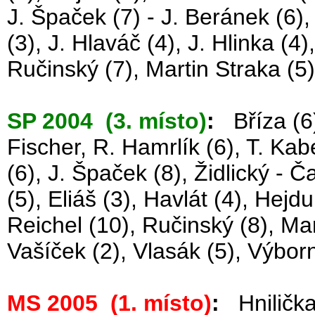
J. Špaček (7) - J. Beránek (6),
(3), J. Hlaváč (4), J. Hlinka (4)
Ručinský (7), Martin Straka (5)
SP 2004 (3. místo)
:
Bříza (6)
Fischer, R. Hamrlík (6), T. Kab
(6), J. Špaček (8), Židlický - 
(5), Eliáš (3), Havlát (4), Hejdu
Reichel (10), Ručinský (8), Mar
Vašíček (2), Vlasák (5), Výborn
MS 2005 (1. místo)
:
Hnilička 