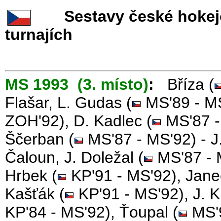
Sestavy české hokejov
turnajích
MS 1993 (3. místo)
:
Bříza (
Flašar, L. Gudas (
MS'89 - MS
ZOH'92), D. Kadlec (
MS'87 - 
Ščerban (
MS'87 - MS'92) - J
Čaloun, J. Doležal (
MS'87 - M
Hrbek (
KP'91 - MS'92), Jane
Kašťák (
KP'91 - MS'92), J. K
KP'84 - MS'92), Ťoupal (
MS'9