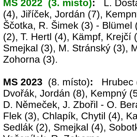
MS 2022 (3. místo)
:
L. Dostá
(4), Jiříček, Jordán (7), Kempn
Ščotka, R. Šimek (3) - Blümel 
(2), T. Hertl (4), Kämpf, Krejčí
Smejkal (3), M. Stránský (3), M
Zohorna (3).
MS 2023
(8. místo)
:
Hrubec (4
Dvořák, Jordán (8), Kempný (5)
D. Němeček, J. Zbořil - O. Ber
Flek (3), Chlapík, Chytil (4), K
Sedlák (2), Smejkal (4), Sobot