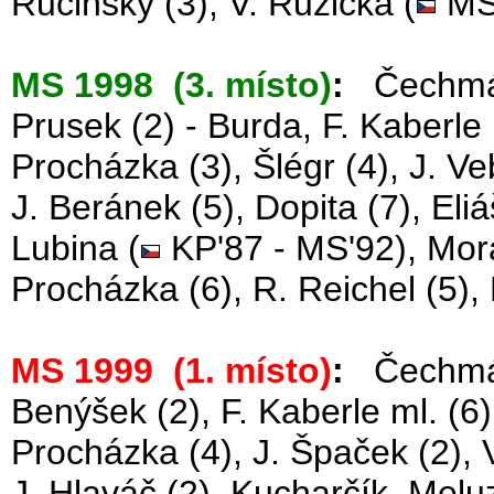
Ručinský (3), V. Růžička (
MS'
MS 1998 (3. místo)
:
Čechmánek
Prusek (2) - Burda, F. Kaberle m
Procházka (3), Šlégr (4), J. Ve
J. Beránek (5), Dopita (7), Eliá
Lubina (
KP'87 - MS'92), Morav
Procházka (6), R. Reichel (5), 
MS 1999 (1. místo)
:
Čechmánek
Benýšek (2), F. Kaberle ml. (6)
Procházka (4), J. Špaček (2), 
J. Hlaváč (2), Kucharčík, Meluz