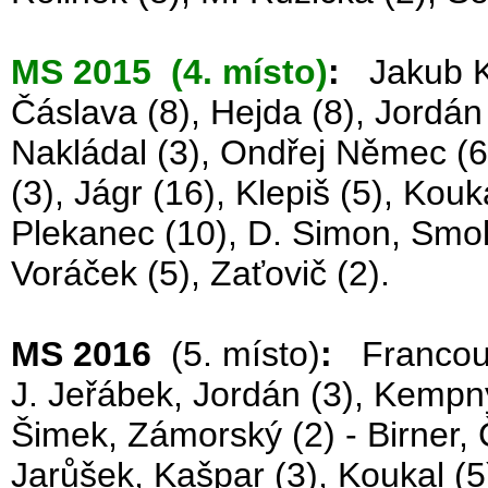
MS 2015 (4. místo)
:
Jakub Kov
Čáslava (8), Hejda (8), Jordán (2
Nakládal (3), Ondřej Němec (6) 
(3), Jágr (16), Klepiš (5), Kouk
Plekanec (10), D. Simon, Smol
Voráček (5), Zaťovič (2).
MS 2016
(5. místo)
:
Francouz
J. Jeřábek, Jordán (3), Kempný,
Šimek, Zámorský (2) - Birner, Č
Jarůšek, Kašpar (3), Koukal (5