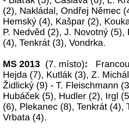
- Blaťák (5), Čáslava (6), L. Kr
(2), Nakládal, Ondřej Němec (4)
Hemský (4), Kašpar (2), Koukal 
P. Nedvěd (2), J. Novotný (5),
(4), Tenkrát (3), Vondrka.
MS 2013
(7. místo)
:
Francouz,
Hejda (7), Kutlák (3), Z. Michál
Židlický (9) - T. Fleischmann (3
Hubáček (5), Hudler (2), Irgl (
(6), Plekanec (8), Tenkrát (4), 
Vrbata (4).