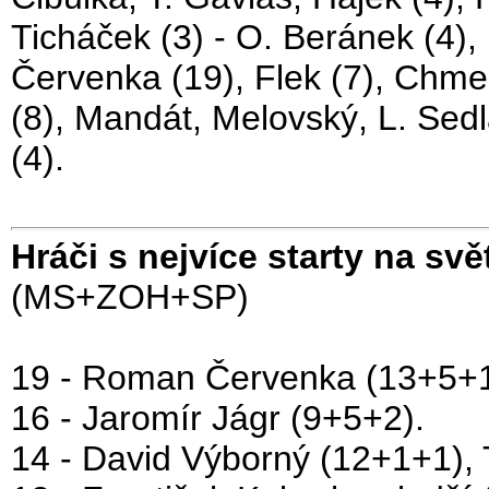
Ticháček (3) - O. Beránek (4), 
Červenka (19), Flek (7), Chmel
(8), Mandát, Melovský, L. Sedl
(4).
Hráči s nejvíce starty na sv
(MS+ZOH+SP)
19 - Roman Červenka (13+5+1
16 - Jaromír Jágr (9+5+2).
14 - David Výborný (12+1+1),