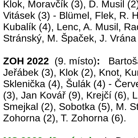
Klok, Moravčík (3), D. Musil (2)
Vitásek (3) - Blümel, Flek, R. H
Kubalík (4), Lenc, A. Musil, Ra
Stránský, M. Špaček, J. Vrána 
ZOH 2022
(9. místo)
:
Bartošák
Jeřábek (3), Klok (2), Knot, Ku
Sklenička (4), Šulák (4) - Červ
(3), Jan Kovář (9), Krejčí (6), 
Smejkal (2), Sobotka (5), M. S
Zohorna (2), T. Zohorna (6).