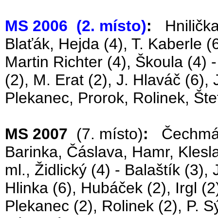
MS 2006 (2. místo)
:
Hnilička 
Blaťák, Hejda (4), T. Kaberle (6
Martin Richter (4), Škoula (4) 
(2), M. Erat (2), J. Hlaváč (6), 
Plekanec, Prorok, Rolinek, Šte
MS 2007
(7. místo)
:
Čechmánek
Barinka, Čáslava, Hamr, Klesla 
ml., Židlický (4) - Balaštík (3)
Hlinka (6), Hubáček (2), Irgl (2
Plekanec (2), Rolinek (2), P. Sý