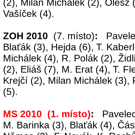
(2), Milan Michálek (2), Olesz 
Vašíček (4).
ZOH 2010
(7. místo)
:
Pavelec,
Blaťák (3), Hejda (6), T. Kaberl
Michálek (4), R. Polák (2), Žid
(2), Eliáš (7), M. Erat (4), T. 
Krejčí (2), Milan Michálek (3),
(5).
MS 2010 (1. místo)
:
Pavelec (
M. Barinka (3), Blaťák (4), Čá