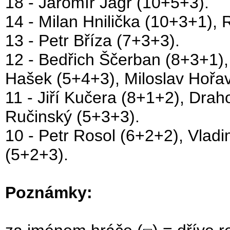
18 - Jaromír Jágr (10+5+3).
14 - Milan Hnilička (10+3+1), 
13 - Petr Bříza (7+3+3).
12 - Bedřich Ščerban (8+3+1),
Hašek (5+4+3), Miloslav Hořa
11 - Jiří Kučera (8+1+2), Drah
Ručinský (5+3+3).
10 - Petr Rosol (6+2+2), Vladi
(5+2+3).
Poznámky: