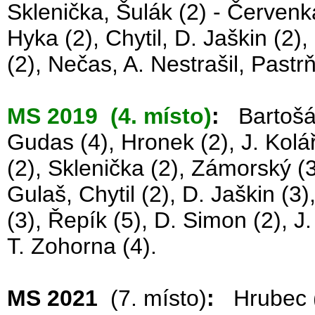
Sklenička, Šulák (2) - Červenka
Hyka (2), Chytil, D. Jaškin (2),
(2), Nečas, A. Nestrašil, Pastr
MS 2019 (4. místo)
:
Bartošák 
Gudas (4), Hronek (2), J. Kolář 
(2), Sklenička (2), Zámorský (3
Gulaš, Chytil (2), D. Jaškin (3)
(3), Řepík (5), D. Simon (2), J
T. Zohorna (4).
MS 2021
(7. místo)
:
Hrubec (2