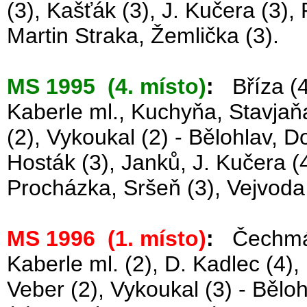
(3), Kašťák (3), J. Kučera (3),
Martin Straka, Žemlička (3).
MS 1995 (4. místo)
:
Bříza (4)
Kaberle ml., Kuchyňa, Stavjaňa
(2), Vykoukal (2) - Bělohlav, Do
Hosták (3), Janků, J. Kučera (4
Procházka, Sršeň (3), Vejvoda 
MS 1996 (1. místo)
:
Čechmáne
Kaberle ml. (2), D. Kadlec (4),
Veber (2), Vykoukal (3) - Běloh