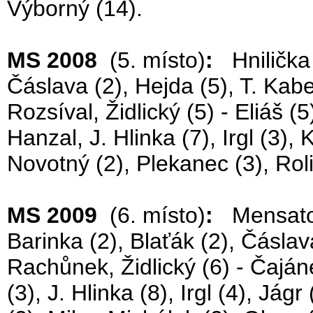
Výborný (14).
MS 2008
(5. místo)
:
Hnilička 
Čáslava (2), Hejda (5), T. Kabe
Rozsíval, Židlický (5) - Eliáš (
Hanzal, J. Hlinka (7), Irgl (3), 
Novotný (2), Plekanec (3), Rol
MS 2009
(6. místo)
:
Mensator,
Barinka (2), Blaťák (2), Čásla
Rachůnek, Židlický (6) - Čaján
(3), J. Hlinka (8), Irgl (4), Jágr