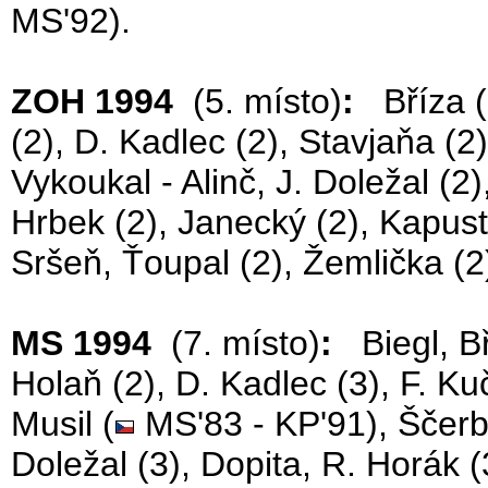
MS'92).
ZOH 1994
(5. místo)
:
Bříza (2
(2), D. Kadlec (2), Stavjaňa (2)
Vykoukal - Alinč, J. Doležal (2)
Hrbek (2), Janecký (2), Kapusta
Sršeň, Ťoupal (2), Žemlička (2
MS 1994
(7. místo)
:
Biegl, Bří
Holaň (2), D. Kadlec (3), F. Ku
Musil (
MS'83 - KP'91), Ščerban
Doležal (3), Dopita, R. Horák (