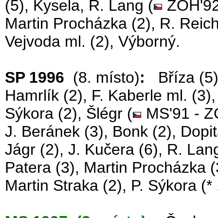
(5), Kysela, R. Lang (
ZOH'92 
Martin Procházka (2), R. Reich
Vejvoda ml. (2), Výborný.
SP 1996
(8. místo)
:
Bříza (5),
Hamrlík (2), F. Kaberle ml. (3)
Sýkora (2), Šlégr (
MS'91 - ZO
J. Beránek (3), Bonk (2), Dopita
Jágr (2), J. Kučera (6), R. Lan
Patera (3), Martin Procházka (3
Martin Straka (2), P. Sýkora (*