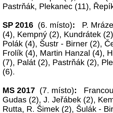
Pastrňák, Plekanec (11), Řepík
SP 2016
(6. místo)
:
P. Mrázek 
(4), Kempný (2), Kundrátek (2),
Polák (4), Šustr - Birner (2), 
Frolík (4), Martin Hanzal (4), 
(7), Palát (2), Pastrňák (2), P
(6).
MS 2017
(7. místo)
:
Francouz 
Gudas (2), J. Jeřábek (2), Kem
Rutta, R. Šimek (2), Šulák - Bi