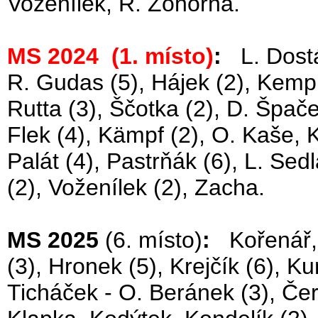
Voženílek, R. Zohorna.
MS 2024 (1. místo)
:
L. Dostál
R. Gudas (5), Hájek (2), Kempn
Rutta (3), Ščotka (2), D. Špač
Flek (4), Kämpf (2), O. Kaše, K
Palát (4), Pastrňák (6), L. Sed
(2), Voženílek (2), Zacha.
MS 2025
(6. místo)
:
Kořenář, 
(3), Hronek (5), Krejčík (6), K
Ticháček - O. Beránek (3), Čer