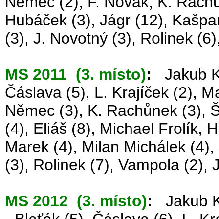
Němec (2), F. Novák, K. Rachůn
Hubáček (3), Jágr (12), Kašpar,
(3), J. Novotný (3), Rolinek (6
MS 2011 (3. místo)
:
Jakub Kov
Čáslava (5), L. Krajíček (2), M
Němec (3), K. Rachůnek (3), Šk
(4), Eliáš (8), Michael Frolík, 
Marek (4), Milan Michálek (4),
(3), Rolinek (7), Vampola (2), 
MS 2012 (3. místo)
:
Jakub Ko