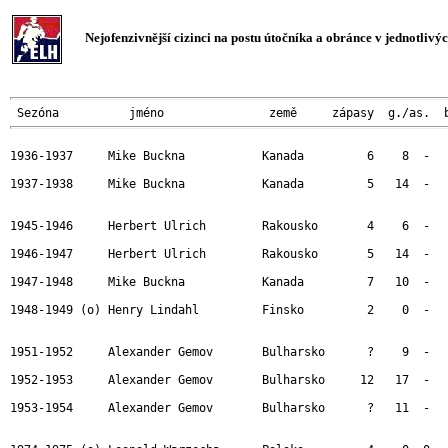
Nejofenzivnější cizinci na postu útočníka a obránce v jednotlivých
 Sezóna          jméno               země     zápasy  g./as.  
1936-1937     Mike Buckna           Kanada         6    8  -   
1937-1938     Mike Buckna           Kanada         5   14  -   
1945-1946     Herbert Ulrich        Rakousko       4    6  -   
1946-1947     Herbert Ulrich        Rakousko       5   14  -   
1947-1948     Mike Buckna           Kanada         7   10  -   
1948-1949 (o) Henry Lindahl         Finsko         2    0  -   
1951-1952     Alexander Gemov       Bulharsko      ?    9  -   
1952-1953     Alexander Gemov       Bulharsko     12   17  -   
1953-1954     Alexander Gemov       Bulharsko      ?   11  -   