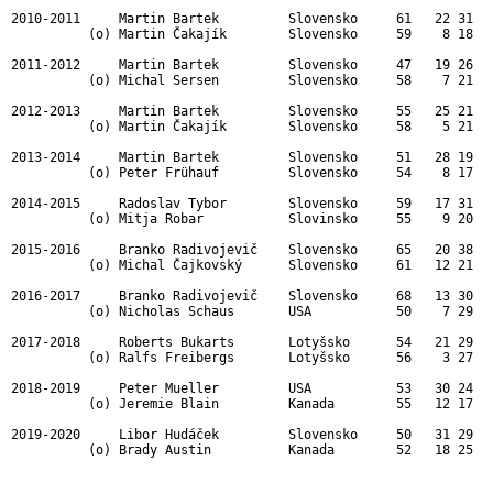
2010-2011     Martin Bartek         Slovensko     61   22 31   
          (o) Martin Čakajík        Slovensko     59    8 18   
2011-2012     Martin Bartek         Slovensko     47   19 26   
          (o) Michal Sersen         Slovensko     58    7 21   
2012-2013     Martin Bartek         Slovensko     55   25 21   
          (o) Martin Čakajík        Slovensko     58    5 21   
2013-2014     Martin Bartek         Slovensko     51   28 19   
          (o) Peter Frühauf         Slovensko     54    8 17   
2014-2015     Radoslav Tybor        Slovensko     59   17 31   
          (o) Mitja Robar           Slovinsko     55    9 20   
2015-2016     Branko Radivojevič    Slovensko     65   20 38   
          (o) Michal Čajkovský      Slovensko     61   12 21   
2016-2017     Branko Radivojevič    Slovensko     68   13 30   
          (o) Nicholas Schaus       USA           50    7 29   
2017-2018     Roberts Bukarts       Lotyšsko      54   21 29   
          (o) Ralfs Freibergs       Lotyšsko      56    3 27   
2018-2019     Peter Mueller         USA           53   30 24   
          (o) Jeremie Blain         Kanada        55   12 17   
2019-2020     Libor Hudáček         Slovensko     50   31 29   
          (o) Brady Austin          Kanada        52   18 25   