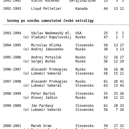
1991-1992     Viktor Kucenko     Ukrajina/SSSR    25    5  5   
1992-1993     Lloyd Pelletier       Kanada        44   13 12   
Sezóny po vzniku samostatné české extraligy
1993-1994     Václav Nedomaský ml.  USA           25    5  2   
          (o) Vladimir Kapulovskij  Rusko         47    2  7   
1994-1995     Miroslav Hlinka       Slovensko     50   13 27   
          (o) Andrej Jakovenko      Rusko         30    3 13   
1995-1996     Andrej Potajčuk       Rusko         52   16 27   
          (o) Sergej Butko          Rusko         56   12 19   
1996-1997     Alexandr Prokopjev    Rusko         56   16 36   
          (o) Lubomír Sekeráš       Slovensko     56   15 21   
1997-1998     Alexandr Prokopjev    Rusko         61   20 41   
          (o) Lubomír Sekeráš       Slovensko     63   13 43   
1998-1999     Peter Bartoš          Slovensko     55   25 26   
          (o) Alexej Jaškin         Rusko         64   12 22   
1999-2000     Ján Pardavý           Slovensko     61   28 33   
          (o) Lubomír Sekeráš       Slovensko     56    7 26   
2000-2001     Marek Uram            Slovensko     59   27 32   