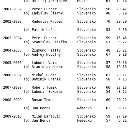
          (o) Dmitrij Jerofejev     Rusko         61   12 14   
2001-2002     Peter Pucher          Slovensko     56   20 42   
          (o) Ladislav Čierny       Slovensko     48    3 19   
2002-2003     Radoslav Kropáč       Slovensko     70   29 29   
                                                               
          (o) Patrik Luža           Slovensko     53    6 18   
2003-2004     Peter Pucher          Slovensko     59   15 46   
          (o) Stanislav Jasečko     Slovensko     51    5 22   
2004-2005     Žigmund Pálffy        Slovensko     48   26 21   
          (o) Andrej Novotný        Slovensko     67    9 18   
2005-2006     Lubomír Vaic          Slovensko     57   20 36   
          (o) Stanislav Hudec       Slovensko     58   10 18   
2006-2007     Michal Hudec          Slovensko     63   23 17   
          (o) Dominik Graňák        Slovensko     58    4 13   
2007-2008     Róbert Tomík          Slovensko     60   23 13   
          (o) Lubomír Sekeráš       Slovensko     54    8 12   
2008-2009     Roman Tomas           Slovensko     69   20 22   
                                                               
          (o) Jan Benda             Německo       62    9 17   
2009-2010     Milan Bartovič        Slovensko     59   27 19   
          (o) Jan Benda             Německo       57    6 31   