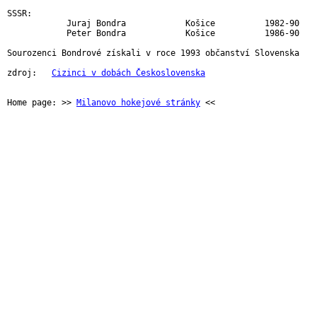
SSSR:

            Juraj Bondra            Košice          1982-90

            Peter Bondra            Košice          1986-90

Sourozenci Bondrové získali v roce 1993 občanství Slovenska

zdroj:   
Cizinci v dobách Československa
Home page: >> 
Milanovo hokejové stránky