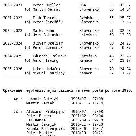
2020-2021     Peter Mueller         USA           55   32 37   
          (o) Martin Gernát         Slovensko     66   14 34   
2021-2022     Erik Thorell          Švédsko       65   25 37   
          (o) Peter Čerešňák        Slovensko     55    7 38   
2022-2023     Marko Daňo            Slovensko     71   32 28   
          (o) Uvis Balinskis        Lotyšsko      60   12 30   
2023-2024     Oliver Okuliar        Slovensko     60   24 23   
          (o) Peter Čerešňák        Slovensko     67   10 37   
2024-2025     Eduards Tralmaks      Lotyšsko      48   23 28   
          (o) Aaron Irving          Kanada        64   23 17   
2025-2026     Libor Hudáček         Slovensko     70   24 34   
Opakovaně nejofenzivnější cizinci na svém postu po roce 1990
:

     4x :  Lubomír Sekeráš     (1996/97 - 07/08)

           Martin Bartek       (2010/11 - 13/14)

     2x :  Alexandr Prokopjev  (1996/97 - 97/98)

           Peter Pucher        (2001/02 - 03/04)

           Jan Benda           (2008/09 - 09/10)

           Martin Čakajík      (2010/11 - 12/13)

           Branko Radivojevič  (2015/16 - 16/17)

           Peter Mueller       (2018/19 - 20/21)
