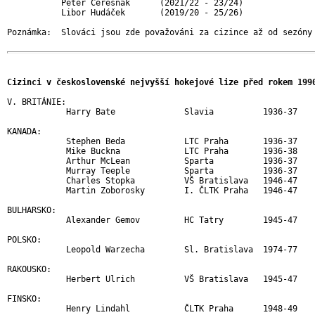
           Peter Čerešňák      (2021/22 - 23/24)

           Libor Hudáček       (2019/20 - 25/26)

Poznámka:  Slováci jsou zde považováni za cizince až od sezóny 
Cizinci v československé nejvyšší hokejové lize před rokem 199
V. BRITÁNIE:

            Harry Bate              Slavia          1936-37    
KANADA:

            Stephen Beda            LTC Praha       1936-37

            Mike Buckna             LTC Praha       1936-38    
            Arthur McLean           Sparta          1936-37

            Murray Teeple           Sparta          1936-37

            Charles Stopka          VŠ Bratislava   1946-47

            Martin Zoborosky        I. ČLTK Praha   1946-47    
BULHARSKO:

            Alexander Gemov         HC Tatry        1945-47    
POLSKO:

            Leopold Warzecha        Sl. Bratislava  1974-77    
RAKOUSKO:

            Herbert Ulrich          VŠ Bratislava   1945-47    
FINSKO:

            Henry Lindahl           ČLTK Praha      1948-49    